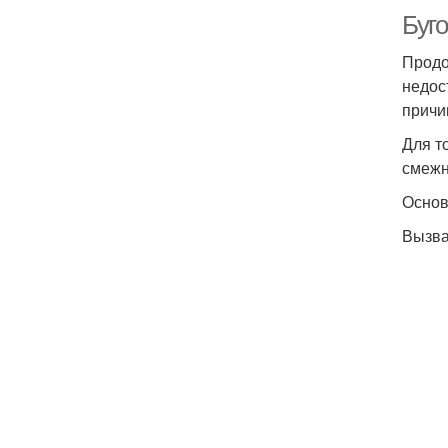
Буг
Продо
недос
причи
Для т
смежн
Основ
Вызва