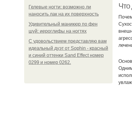
Что 
Гелевые ногти: возможно ли
наносить лак на их поверхность
Почем
Сухос
Удивительный маникюр по фен
внешн
шуй: иероглифы на ногтях
агрес
С удовольствием представляю вам
лечен
идеальный дуэт от Sophin - красный
и синий оттенки Sand Effect номер
Основ
0299 и номер 0262.
Одним
испол
увлаж