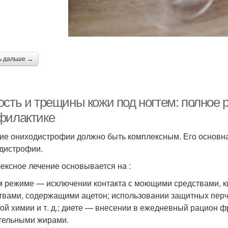
ь дальше →
ость и трещины кожи под ногтем: полное 
филактике
ие ониходистрофии должно быть комплексным. Его основна
дистрофии.
ексное лечение основывается на :
 режиме — исключении контакта с моющими средствами, к
твами, содержащими ацетон; использовании защитных перча
ой химии и т. д.; диете — внесении в ежедневный рацион ф
тельными жирами.