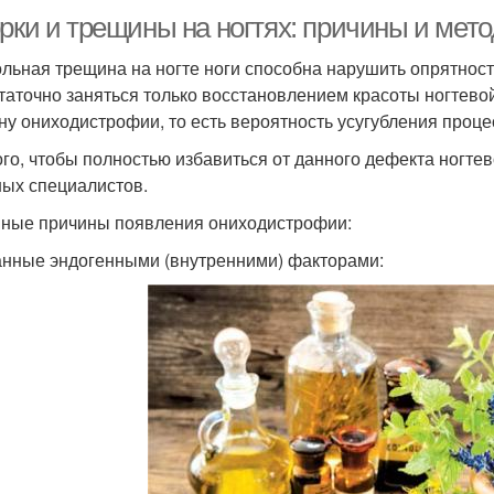
орки и трещины на ногтях: причины и мет
льная трещина на ногте ноги способна нарушить опрятность
таточно заняться только восстановлением красоты ногтевой
ну ониходистрофии, то есть вероятность усугубления проце
ого, чтобы полностью избавиться от данного дефекта ногте
ых специалистов.
ные причины появления ониходистрофии:
нные эндогенными (внутренними) факторами: