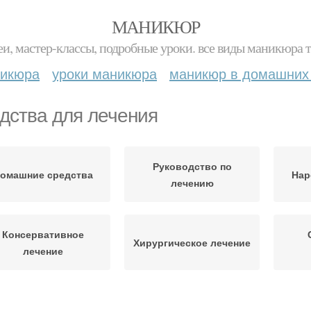
МАНИКЮР
и, мастер-классы, подробные уроки. все виды маникюра т
никюра
уроки маникюра
маникюр в домашних
дства для лечения
Руководство по
омашние средства
Нар
лечению
Консервативное
Хирургическое лечение
лечение
Медикаментозное
Л
ремы для лечения