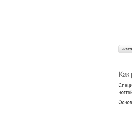
читат
Как
Специ
ногтей
Основ