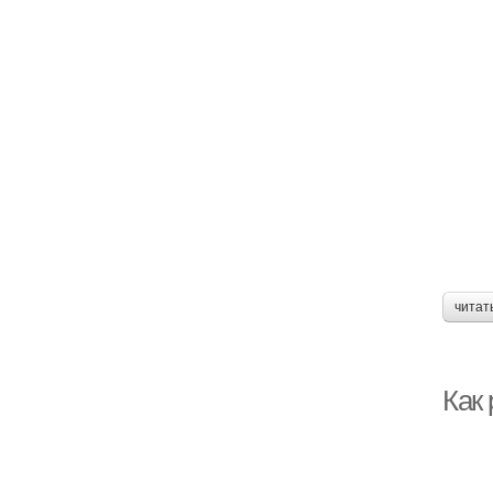
читат
Как 