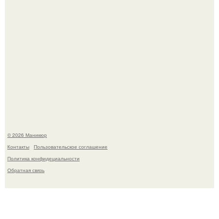
В нижегородской области трагически погибла 14-летняя
школьница - она покончила с собой на фоне подготовки к
контрольной по английскому языку.
© 2026 Маникюр
Контакты
Пользовательское соглашение
Политика конфидециальности
Обратная связь