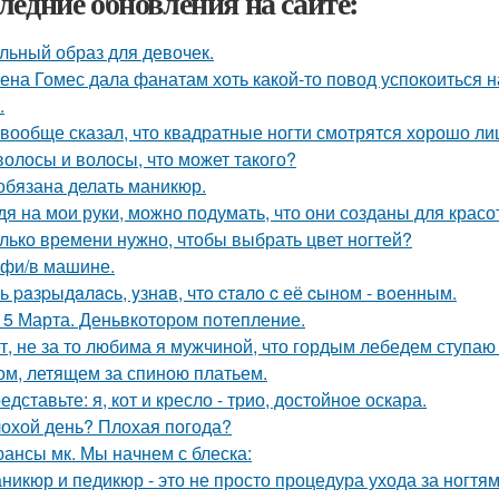
ледние обновления на сайте:
льный образ для девочек.
ена Гомес дала фанатам хоть какой-то повод успокоиться н
.
 вообще сказал, что квадратные ногти смотрятся хорошо ли
волосы и волосы, что может такого?
обязана делать маникюр.
дя на мои руки, можно подумать, что они созданы для красот
лько времени нужно, чтобы выбрать цвет ногтей?
фи/в машине.
ь paзpыдaлacь, yзнaв, чтo cтaлo c её cынoм - вoенным.
15 Марта. Деньвкотором потепление.
т, не за то любима я мужчиной, что гордым лебедем ступаю м
ом, летящем за спиною платьем.
едставьте: я, кот и кресло - трио, достойное оскара.
охой день? Плохая погода?
ансы мк. Мы начнем с блеска:
никюр и педикюр - это не просто процедура ухода за ногтя