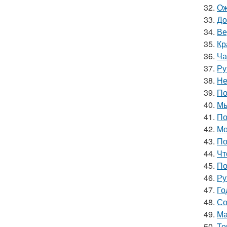
32.
Ож
33.
До
34.
Ве
35.
Кр
36.
Ча
37.
Ру
38.
Не
39.
По
40.
Мы
41.
По
42.
Мо
43.
По
44.
Чт
45.
По
46.
Ру
47.
Го
48.
Со
49.
Ма
50.
То