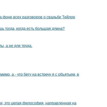
а фоне всех разговоров о свадьбе Тейлор
шь тогда, когда есть большая длина?
ы, а не для труда.
имо, а - что бегу на встречу я с объятьем, в
ми, это целая философия, направленная на