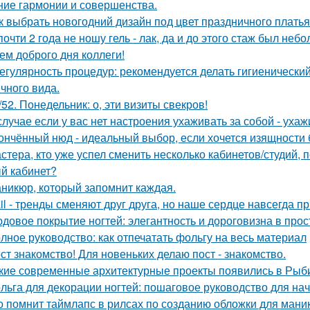
ние гармонии и совершенства.
к выбрать новогодний дизайн под цвет праздничного плать
почти 2 года не ношу гель - лак, да и до этого стаж был неб
ем доброго дня коллеги!
Регулярность процедур: рекомендуется делать гигиеническ
ичного вида.
/52. Понедельник: о, эти визиты свекров!
случае если у вас нет настроения ухаживать за собой - уха
ончённый нюд - идеальный выбор, если хочется изящности б
стера, кто уже успел сменить несколько кабинетов/студий, 
й кабинет?
никюр, который запомнит каждая.
il - тренды сменяют друг друга, но наше сердце навсегда 
довое покрытие ногтей: элегантность и дороговизна в прос
лное руководство: как отпечатать фольгу на весь материал
ст знакомство! Для новеньких делаю пост - знакомство.
кие современные архитектурные проекты появились в Рыб
льга для декорации ногтей: пошаговое руководство для н
о помнит таймлапс в рилсах по созданию обложки для ман