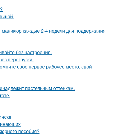
я?
ольшой.
ий маникюр каждые 2-4 недели для поддержания
живайте без настроения.
ез перегрузки.
помните свое первое рабочее место, свой
принадлежит пастельным оттенкам.
тоте.
инске
ачинающих
икюрного пособия?