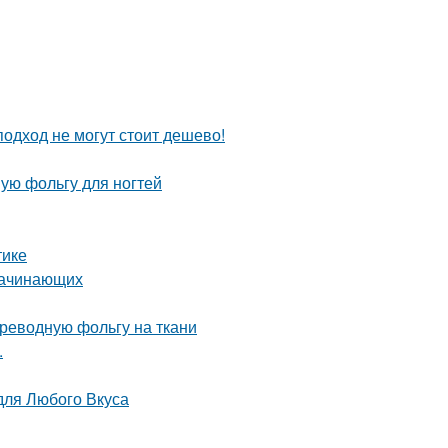
одход не могут стоит дешево!
ую фольгу для ногтей
тике
 начинающих
ереводную фольгу на ткани
.
для Любого Вкуса