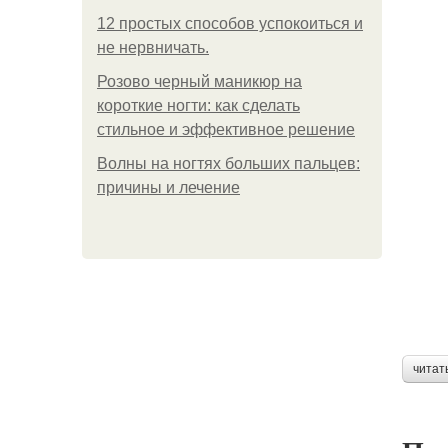
12 простых способов успокоиться и
не нервничать.
Розово черный маникюр на
короткие ногти: как сделать
стильное и эффективное решение
Волны на ногтях больших пальцев:
причины и лечение
читат