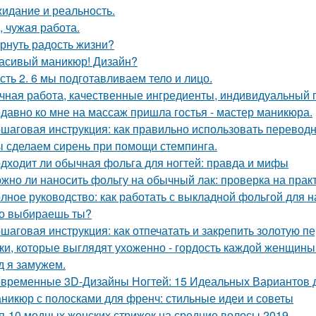
идание и реальность.
, чужая работа.
рнуть радость жизни?
асивый маникюр! Дизайн?
сть 2. 6 мы подготавливаем тело и лицо.
чная работа, качественные ингредиенты, индивидуальный п
давно ко мне на массаж пришла гостья - мастер маникюра.
шаговая инструкция: как правильно использовать переводн
 сделаем сирень при помощи стемпинга.
дходит ли обычная фольга для ногтей: правда и мифы
жно ли наносить фольгу на обычный лак: проверка на прак
лное руководство: как работать с выкладной фольгой для
о выбираешь ты?
шаговая инструкция: как отпечатать и закрепить золотую п
ки, которые выглядят ухоженно - гордость каждой женщины
д я замужем.
временные 3D-Дизайны Ногтей: 15 Идеальных Вариантов 
никюр с полосками для френч: стильные идеи и советы
п-10 модных женских стрижек на средние волосы 2019