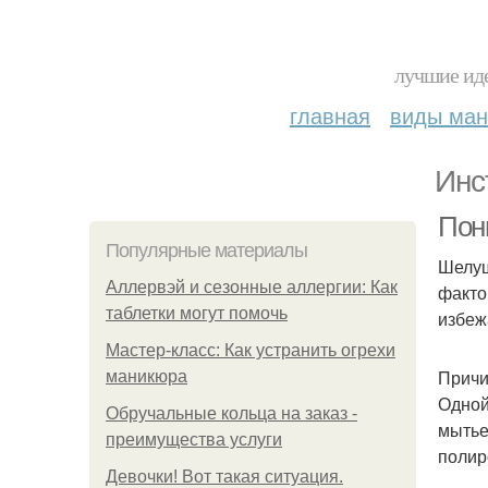
лучшие иде
главная
виды ма
Инс
Пон
Популярные материалы
Шелуш
Аллервэй и сезонные аллергии: Как
факто
таблетки могут помочь
избеж
Мастер-класс: Как устранить огрехи
Причи
маникюра
Одной
Обручальные кольца на заказ -
мытье
преимущества услуги
полир
Девочки! Вот такая ситуация.