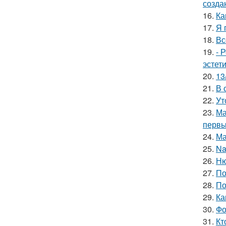
созда
16.
Ка
17.
Я 
18.
Вс
19.
- 
эстет
20.
13
21.
В 
22.
Ут
23.
Ма
первы
24.
Ма
25.
Na
26.
Ню
27.
По
28.
По
29.
Ка
30.
Фо
31.
Кт