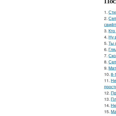
Пос
1.
Сти
2.
Сел
свифт
3.
Кто
4.
Ну 
5.
Ты 
6.
Гля
7.
Ско
8.
Сел
9.
Maт
10.
8-
11.
Не
прост
12.
Пр
13.
Пл
14.
Ню
15.
Ма