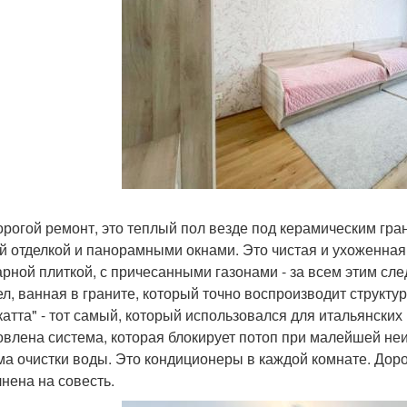
орогой ремонт, это теплый пол везде под керамическим гран
й отделкой и панорамными окнами. Это чистая и ухоженна
арной плиткой, с причесанными газонами - за всем этим с
ел, ванная в граните, который точно воспроизводит структ
катта" - тот самый, который использовался для итальянских
овлена система, которая блокирует потоп при малейшей не
ма очистки воды. Это кондиционеры в каждой комнате. Доро
нена на совесть.