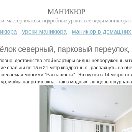
МАНИКЮР
и, мастер-классы, подробные уроки. все виды маникюра т
никюра
уроки маникюра
маникюр в домашних
ёлок северный, парковый переулок,
ловно, достоинства этой квартиры видны невооруженным гл
ие спальни по 15 и 21 метр квадратных - распахнуты на обе
 желаемая многими "Распашонка". Это кухня в 14 метров к
тур, мойка напротив окна - как в модных глянцевых журнал