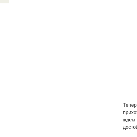
Тепер
прихо
ждем 
досто