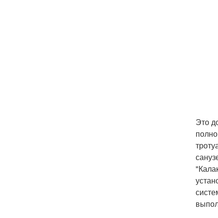
Это д
полно
троту
сануз
"Кала
устан
систе
выпол