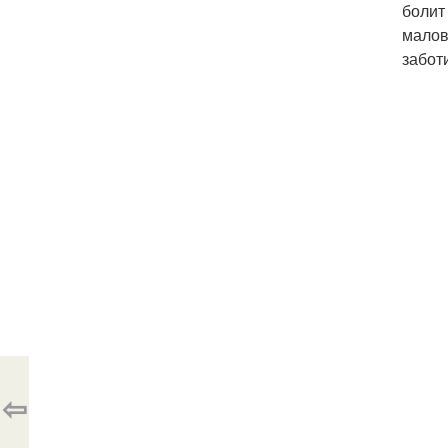
болит
малов
забот
⇦