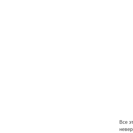
Все э
невер