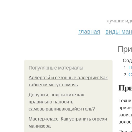
лучшие иде
главная
виды ма
При
Сод
П
Популярные материалы
С
Аллервэй и сезонные аллергии: Как
При
таблетки могут помочь
Девушки, подскажите как
Техни
правильно наносить
приче
самовыравнивающийся гель?
завис
Мастер-класс: Как устранить огрехи
волос
маникюра
При с