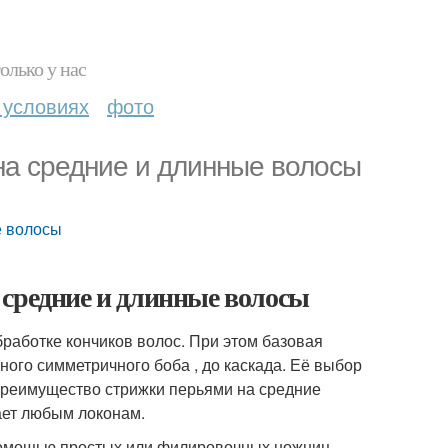
олько у нас
 условиях
фото
на средние и длинные волосы
е волосы
 средние и длинные волосы
работке кончиков волос. При этом базовая
ого симметричного боба , до каскада. Её выбор
преимущество стрижки перьями на средние
ает любым локонам.
помощью простых или филировочных ножниц.