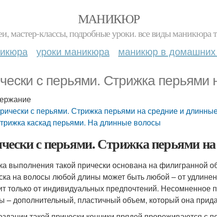
МАНИКЮР
и, мастер-классы, подробные уроки. все виды маникюра т
никюра
уроки маникюра
маникюр в домашних
чески с перьями. Стрижка перьями 
ержание
рически с перьями. Стрижка перьями на средние и длинны
трижка каскад перьями. На длинные волосы
чески с перьями. Стрижка перьями на
ка выполнения такой прически основана на филигранной об
ска на волосы любой длины может быть любой – от удлиненн
ит только от индивидуальных предпочтений. Несомненное 
ы – дополнительный, пластичный объем, который она прид
оздании такой прически кончики прядей прореживаются с 