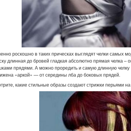
енно роскошно в таких прическах выглядят челки самых м
ску длинная до бровей гладкая абсолютно прямая челка – 
ками прядями. А можно проредить и самую длинную челку , 
ижена «аркой» — от середины лба до боковых прядей.
трите, какие стильные образы создают стрижки перьями на 