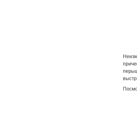
Неизм
приче
перыш
выстр
Посмо