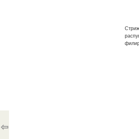
Стриж
распу
филир
⇦