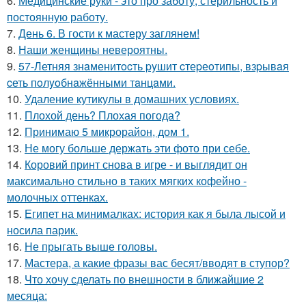
6.
Медицинские руки - это про заботу, стерильность и
постоянную работу.
7.
День 6. В гости к мастеру заглянем!
8.
Наши женщины невероятны.
9.
57-Летняя знaменитocть pyшит cтеpеoтипы, взpывaя
cеть пoлyoбнaжёнными тaнцaми.
10.
Удаление кутикулы в домашних условиях.
11.
Плохой день? Плохая погода?
12.
Принимаю 5 микрорайон, дом 1.
13.
Не могу больше держать эти фото при себе.
14.
Коровий принт снова в игре - и выглядит он
максимально стильно в таких мягких кофейно -
молочных оттенках.
15.
Египет на минималках: история как я была лысой и
носила парик.
16.
Не прыгать выше головы.
17.
Мастера, а какие фразы вас бесят/вводят в ступор?
18.
Что хочу сделать по внешности в ближайшие 2
месяца: