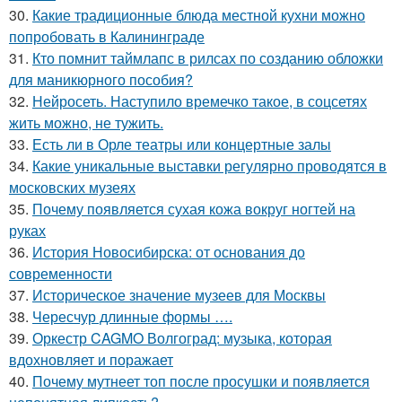
30.
Какие традиционные блюда местной кухни можно
попробовать в Калининграде
31.
Кто помнит таймлапс в рилсах по созданию обложки
для маникюрного пособия?
32.
Нейросеть. Наступило времечко такое, в соцсетях
жить можно, не тужить.
33.
Есть ли в Орле театры или концертные залы
34.
Какие уникальные выставки регулярно проводятся в
московских музеях
35.
Почему появляется сухая кожа вокруг ногтей на
руках
36.
История Новосибирска: от основания до
современности
37.
Историческое значение музеев для Москвы
38.
Чересчур длинные формы ….
39.
Оркестр CAGMO Волгоград: музыка, которая
вдохновляет и поражает
40.
Почему мутнеет топ после просушки и появляется