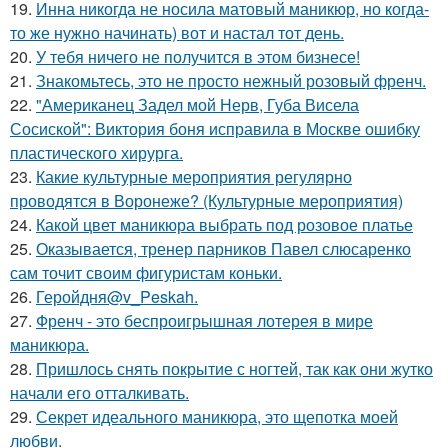
19.
Инна никогда не носила матовый маникюр, но когда-
то же нужно начинать) вот и настал тот день.
20.
У тебя ничего не получится в этом бизнесе!
21.
Знакомьтесь, это не просто нежный розовый френч.
22.
"Американец Задел мой Нерв, Губа Висела
Сосиской": Виктория боня исправила в Москве ошибку
пластического хирурга.
23.
Какие культурные мероприятия регулярно
проводятся в Воронеже? (Культурные мероприятия)
24.
Какой цвет маникюра выбрать под розовое платье
25.
Оказывается, тренер парников Павел слюсаренко
сам точит своим фигуристам коньки.
26.
Геройдня@v_Peskah.
27.
Френч - это беспроигрышная лотерея в мире
маникюра.
28.
Пришлось снять покрытие с ногтей, так как они жутко
начали его отталкивать.
29.
Секрет идеального маникюра, это щепотка моей
любви.