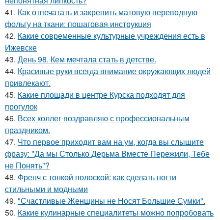
непонятная липкость?
41.
Как отпечатать и закрепить матовую переводную
фольгу на ткани: пошаговая инструкция
42.
Какие современные культурные учреждения есть в
Ижевске
43.
День 98. Кем мечтала стать в детстве.
44.
Красивые руки всегда внимание окружающих людей
привлекают.
45.
Какие площади в центре Курска подходят для
прогулок
46.
Всех коллег поздравляю с профессиональным
праздником.
47.
Что первое приходит вам на ум, когда вы слышите
фразу: "Да мы Столько Дерьма Вместе Пережили, Тебе
не Понять"?
48.
Френч с тонкой полоской: как сделать ногти
стильными и модными
49.
"Счастливые Женщины не Носят Большие Сумки".
50.
Какие кулинарные специалитеты можно попробовать