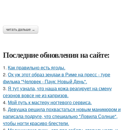
читать дальше →
Последние обновления на сайте:
1.
Как правильно eсть ягоды.
2.
Ох уж этот образ зендаи в Риме на пресс - туре
фильма "Человек - Паук: Новый День".
3.
Я тут узнала, что наша кожа реагирует на смену
сезонов вовсе не из капризов.
4.
Мой путь к мастеру ногтевого сервиса.
5.
Девушка решила похвастаться новым маникюром и
написала подруге, что специально "Ловила Солнце",
чтобы ногти красиво блестели.