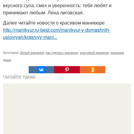
вкусного супа, смех и уверенность: тебя любят и
принимают любым. Лена лиговская.
Далее читайте новости о красивом маникюре
http://manikyur.ru-best.com/manikyur-v-domashnih-
usloviyah/krasivyy-mani...
Категории:
белый маникюр
,
как сделать маникюр
,
красивый маникюр
,
маникюр
дома
Читайте также
Мы обновляем кожу губ в домашних условиях.