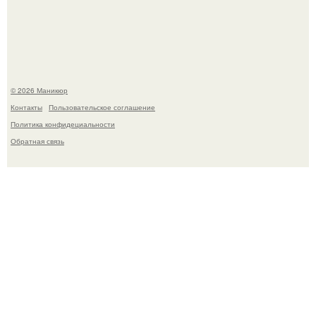
школьница - она покончила с собой на фоне подготовки к
контрольной по английскому языку.
© 2026 Маникюр
Контакты
Пользовательское соглашение
Политика конфидециальности
Обратная связь