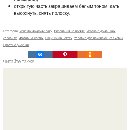
открытую часть закрашиваем белым тоном, дать
высохнуть, снять полоску.
Категории:
Игла по мокрому лаку
,
Рисования на ногтях
,
Иголка в домашних
условиях
,
Иголка на ногтях
,
Рисунки на ногтях
,
Условия для начинающих схемы
,
Простые рисунки
Читайте также
От этой маски волосы как сумасшедшие растут!