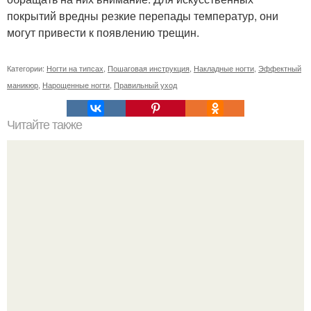
покрытий вредны резкие перепады температур, они
могут привести к появлению трещин.
Категории:
Ногти на типсах
,
Пошаговая инструкция
,
Накладные ногти
,
Эффектный
маникюр
,
Нарощенные ногти
,
Правильный уход
Читайте также
От этой маски волосы как сумасшедшие растут!