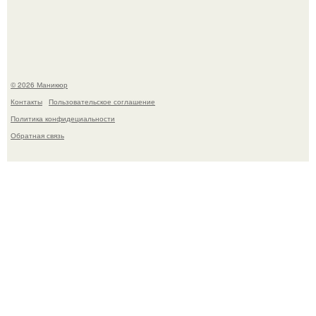
школьница - она покончила с собой на фоне подготовки к
контрольной по английскому языку.
© 2026 Маникюр
Контакты
Пользовательское соглашение
Политика конфидециальности
Обратная связь