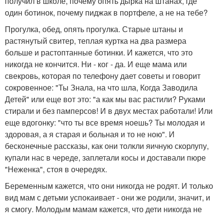
получил в школе, почему опять дырка на штанах, где
один ботинок, почему пиджак в портфеле, а не на тебе?
Прогулка, обед, опять прогулка. Старые штаны и
растянутый свитер, теплая куртка на два размера
больше и растоптанные ботинки. И кажется, что это
никогда не кончится. Ни - ког - да. И еще мама или
свекровь, которая по телефону дает советы и говорит
сокровенное: "Ты Знала, на что шла, Когда Заводила
Детей" или еще вот это: "а как мы вас растили? Руками
стирали и без памперсов! И в двух местах работали! Или
еще вдогонку: "что ты все время ноешь? Ты молодая и
здоровая, а я старая и больная и то не ною". И
бесконечные рассказы, как они толкли яичную скорлупу,
купали нас в череде, заплетали косы и доставали пюре
"Неженка", стоя в очередях.
Беременным кажется, что они никогда не родят. И только
вид мам с детьми успокаивает - они же родили, значит, и
я смогу. Молодым мамам кажется, что дети никогда не