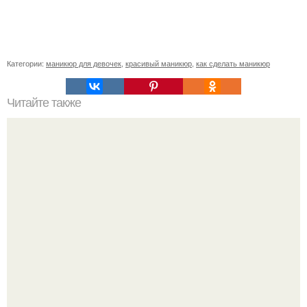
Категории:
маникюр для девочек
,
красивый маникюр
,
как сделать маникюр
Читайте также
Что такое реальность? What Is Reality?