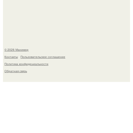
В нижегородской области трагически погибла 14-летняя
школьница - она покончила с собой на фоне подготовки к
контрольной по английскому языку.
© 2026 Маникюр
Контакты
Пользовательское соглашение
Политика конфидециальности
Обратная связь