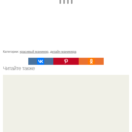
Категории:
красивый маникюр
,
дизайн маникюра
Читайте также
Как почистить белый матовый маникюр. Очищение
матовых ногтей