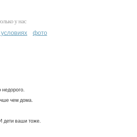
олько у нас
 условиях
фото
о недорого.
учше чем дома.
И дети ваши тоже.