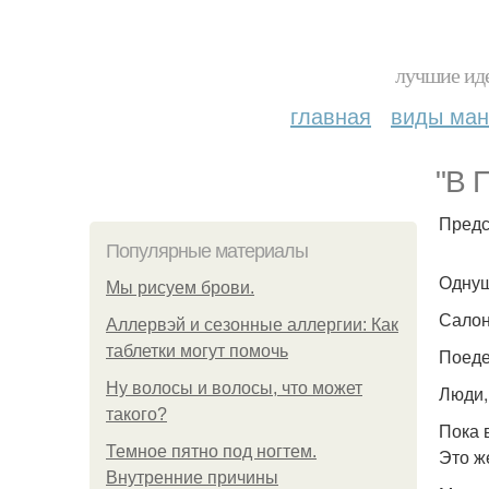
лучшие иде
главная
виды ма
"В 
Предс
Популярные материалы
Однушк
Мы рисуем брови.
Салон
Аллервэй и сезонные аллергии: Как
таблетки могут помочь
Поеде
Ну волосы и волосы, что может
Люди, 
такого?
Пока 
Темное пятно под ногтем.
Это ж
Внутренние причины