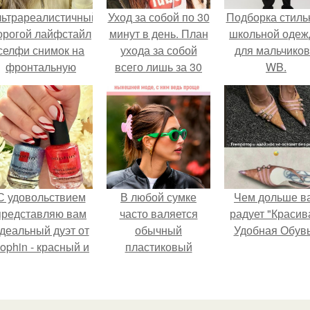
льтрареалистичный
Уход за собой по 30
Подборка стиль
орогой лайфстайл
минут в день. План
школьной оде
селфи снимок на
ухода за собой
для мальчиков
фронтальную
всего лишь за 30
WB.
камеру.
минут в день.
С удовольствием
В любой сумке
Чем дольше в
представляю вам
часто валяется
радует "Красив
деальный дуэт от
обычный
Удобная Обувь
ophin - красный и
пластиковый
иний оттенки Sand
крабик.
ffect номер 0299 и
номер 0262.