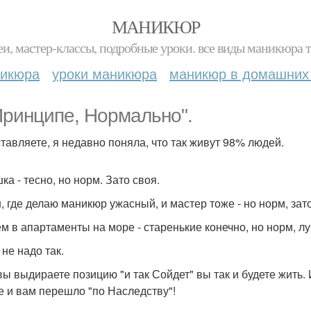
МАНИКЮР
и, мастер-классы, подробные уроки. все виды маникюра т
никюра
уроки маникюра
маникюр в домашних
Принципе, Нормально".
тавляете, я недавно поняла, что так живут 98% людей.
а - тесно, но норм. Зато своя.
, где делаю маникюр ужасный, и мастер тоже - но норм, зат
м в апартаменты на море - старенькие конечно, но норм, л
не надо так.
вы выдираете позицию "и так Сойдет" вы так и будете жить. 
е и вам перешло "по Наследству"!