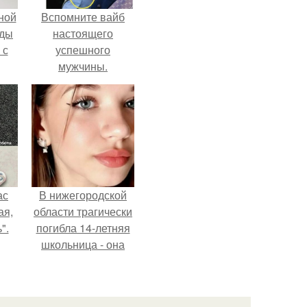
ной
Вспомните вайб
жды
настоящего
 с
успешного
мужчины.
ас
В нижегородской
ая,
области трагически
".
погибла 14-летняя
школьница - она
покончила с собой
на фоне подготовки
к контрольной по