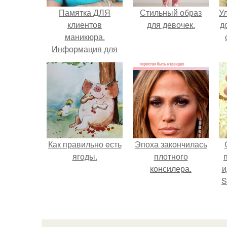
Памятка ДЛЯ
Стильный образ
У
клиентов
для девочек.
д
маникюра.
Информация для
моих дорогих и
уважаемых
клиентов.
Как правильно eсть
Эпоха закончилась
ягоды.
плотного
консилера.
и
S
с
E