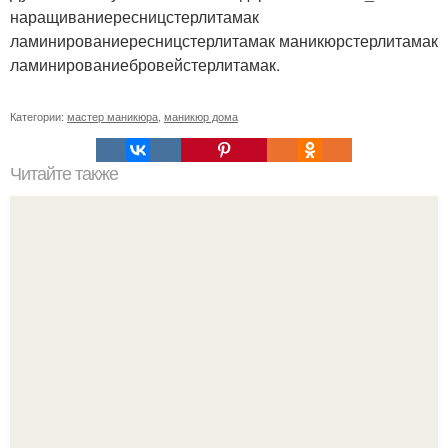
наращиваниересницстерлитамак
ламинированиересницстерлитамак маникюрстерлитамак
ламинированиебровейстерлитамак.
Категории:
мастер маникюра
,
маникюр дома
Читайте также
Реклама для мастера маникюра текст. Как привлечь
больше клиентов на маникюр