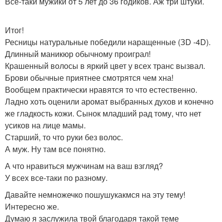
Все-таки мужики от 5 лет до 36 годиков. Аж три штуки.
Итог!
Ресницы натуральные победили наращенные (ЗD -4D).
Длинный маникюр обычному проиграл!
Крашенный волосы в яркий цвет у всех транс вызвал.
Брови обычные приятнее смотрятся чем хна!
Вообщем практически нравятся то что естественно.
Ладно хоть оценили аромат выбранных духов и конечно
же гладкость кожи. Сынок младший рад тому, что нет
усиков на лице мамы.
Старший, то что руки без волос.
А муж. Ну там все понятно.
А что нравиться мужчинам на ваш взгляд?
У всех все-таки по разному.
Давайте немножечко пошушукакмся на эту тему!
Интересно же.
Думаю я заслужила твой благодаря такой теме _