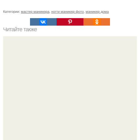
Категории:
мастер маникюра
,
ногти маникюр фото
,
маникюр дома
Читайте также
Как ухаживать за волосами и ногтями?