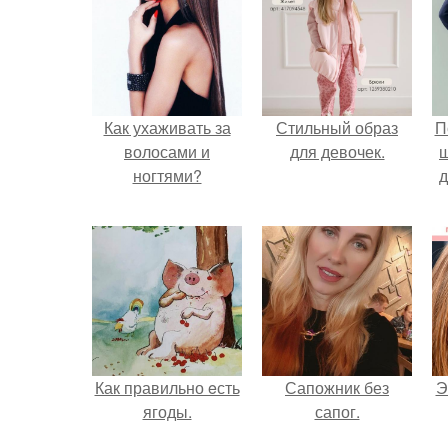
Как ухаживать за
Стильный образ
П
волосами и
для девочек.
ногтями?
д
Как правильно eсть
Сапожник без
Э
ягоды.
сапог.