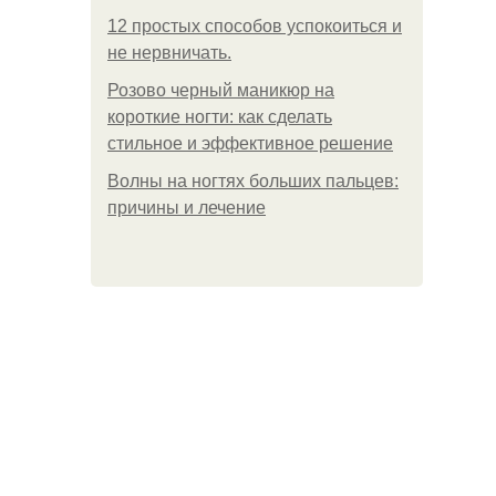
12 простых способов успокоиться и
не нервничать.
Розово черный маникюр на
короткие ногти: как сделать
стильное и эффективное решение
Волны на ногтях больших пальцев:
причины и лечение