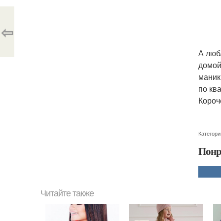
⇦
А люб
домой
маник
по ква
Короч
Категори
Понр
Читайте также