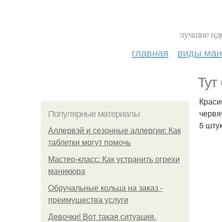
лучшие иде
главная
виды ма
Тут
Краси
червя
Популярные материалы
5 штук
Аллервэй и сезонные аллергии: Как
таблетки могут помочь
Мастер-класс: Как устранить огрехи
маникюра
Обручальные кольца на заказ -
преимущества услуги
Девочки! Вот такая ситуация.