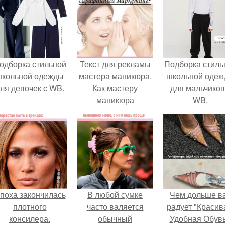
одборка стильной
Текст для рекламы
Подборка стиль
школьной одежды
мастера маникюра.
школьной оде
ля девочек с WB.
Как мастеру
для мальчиков
маникюра
WB.
запустить
сарафанный
маркетинг?
поха закончилась
В любой сумке
Чем дольше в
плотного
часто валяется
радует "Красив
консилера.
обычный
Удобная Обувь