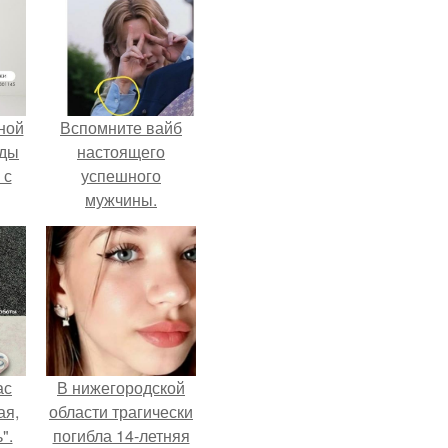
ной
Вспомните вайб
жды
настоящего
 с
успешного
мужчины.
ас
В нижегородской
ая,
области трагически
".
погибла 14-летняя