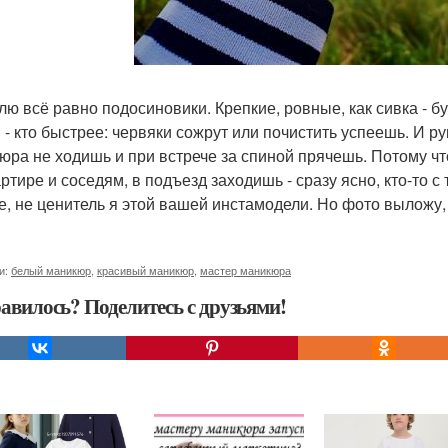
лю всё равно подосиновики. Крепкие, ровные, как сивка - б
 - кто быстрее: червяки сожрут или почистить успеешь. И ру
юра не ходишь и при встрече за спиной прячешь. Потому чт
ртире и соседям, в подъезд заходишь - сразу ясно, кто-то с
е, не ценитель я этой вашей инстамодели. Но фото выложу,
и:
белый маникюр
,
красивый маникюр
,
мастер маникюра
авилось? Поделитесь с друзьями!