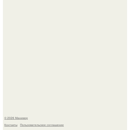
Селена Гомес дала фанатам хоть какой-то повод
успокоиться на фоне всех разговоров о свадьбе Тейлор
свифт.
В нижегородской области трагически погибла 14-летняя
школьница - она покончила с собой на фоне подготовки к
контрольной по английскому языку.
© 2026 Маникюр
Контакты
Пользовательское соглашение