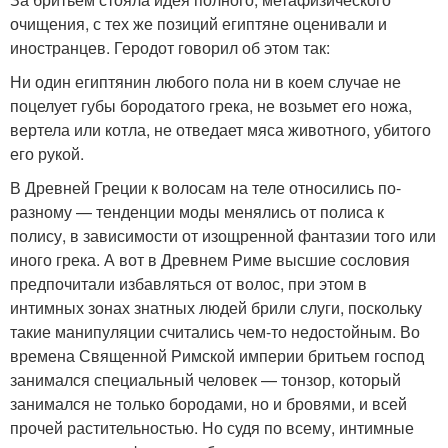
очищения, с тех же позиций египтяне оценивали и
иностранцев. Геродот говорил об этом так:
Ни один египтянин любого пола ни в коем случае не
поцелует губы бородатого грека, не возьмет его ножа,
вертела или котла, не отведает мяса животного, убитого
его рукой.
В Древней Греции к волосам на теле относились по-
разному — тенденции моды менялись от полиса к
полису, в зависимости от изощренной фантазии того или
иного грека. А вот в Древнем Риме высшие сословия
предпочитали избавляться от волос, при этом в
интимных зонах знатных людей брили слуги, поскольку
такие манипуляции считались чем-то недостойным. Во
времена Священной Римской империи бритьем господ
занимался специальный человек — тонзор, который
занимался не только бородами, но и бровями, и всей
прочей растительностью. Но судя по всему, интимные