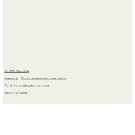
В нижегородской области трагически погибла 14-летняя
школьница - она покончила с собой на фоне подготовки к
контрольной по английскому языку.
© 2026 Маникюр
Контакты
Пользовательское соглашение
Политика конфидециальности
Обратная связь