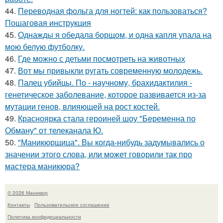
44.
Переводная фольга для ногтей: как пользоваться?
Пошаговая инструкция
45.
Однажды я обедала борщом, и одна капля упала на
мою белую футболку.
46.
Где можно с детьми посмотреть на животных
47.
Вот мы привыкли ругать современную молодежь.
48.
Палец убийцы. По - научному, брахидактилия -
генетическое заболевание, которое развивается из-за
мутации генов, влияющей на рост костей.
49.
Красноярка стала героиней шоу "Беременна по
Обману" от телеканала Ю.
50.
"Маникюрщица". Вы когда-нибудь задумывались о
значении этого слова, или может говорили так про
мастера маникюра?
© 2026 Маникюр
Контакты
Пользовательское соглашение
Политика конфидециальности