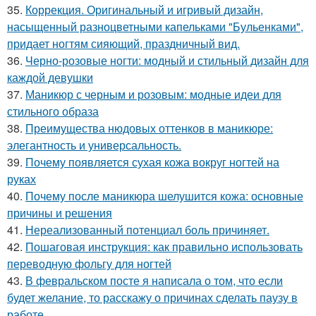
35.
Коррекция. Оригинальный и игривый дизайн,
насыщенный разноцветными капельками "Бульенками",
придает ногтям сияющий, праздничный вид.
36.
Черно-розовые ногти: модный и стильный дизайн для
каждой девушки
37.
Маникюр с черным и розовым: модные идеи для
стильного образа
38.
Преимущества нюдовых оттенков в маникюре:
элегантность и универсальность.
39.
Почему появляется сухая кожа вокруг ногтей на
руках
40.
Почему после маникюра шелушится кожа: основные
причины и решения
41.
Нереализованный потенциал боль причиняет.
42.
Пошаговая инструкция: как правильно использовать
переводную фольгу для ногтей
43.
В февральском посте я написала о том, что если
будет желание, то расскажу о причинах сделать паузу в
работе.