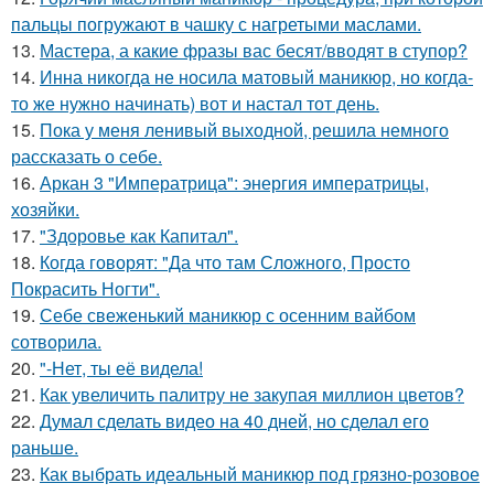
пальцы погружают в чашку с нагретыми маслами.
13.
Мастера, а какие фразы вас бесят/вводят в ступор?
14.
Инна никогда не носила матовый маникюр, но когда-
то же нужно начинать) вот и настал тот день.
15.
Пока у меня ленивый выходной, решила немного
рассказать о себе.
16.
Аркан 3 "Императрица": энергия императрицы,
хозяйки.
17.
"Здоровье как Капитал".
18.
Когда говорят: "Да что там Сложного, Просто
Покрасить Ногти".
19.
Себе свеженький маникюр с осенним вайбом
сотворила.
20.
"-Нет, ты её видела!
21.
Как увеличить палитру не закупая миллион цветов?
22.
Думал сделать видео на 40 дней, но сделал его
раньше.
23.
Как выбрать идеальный маникюр под грязно-розовое