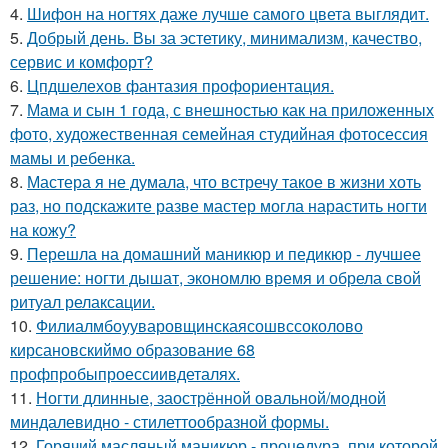
4.
Шифон на ногтях даже лучше самого цвета выглядит.
5.
Добрый день. Вы за эстетику, минимализм, качество,
сервис и комфорт?
6.
Цпдшелехов фантазия профориентация.
7.
Мама и сын 1 года, с внешностью как на приложенных
фото, художественная семейная студийная фотосессия
мамы и ребенка.
8.
Мастера я не думала, что встречу такое в жизни хоть
раз, но подскажите разве мастер могла нарастить ногти
на кожу?
9.
Перешла на домашний маникюр и педикюр - лучшее
решение: ногти дышат, экономлю время и обрела свой
ритуал релаксации.
10.
Филиалмбоууваровщинскаясошвссоколово
кирсановскиймо образование 68
профпробыпроессиивдеталях.
11.
Ногти длинные, заострённой овальной/модной
миндалевидно - стилеттообразной формы.
12.
Горячий масляный маникюр - процедура, при которой