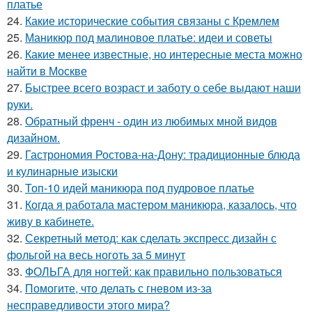
платье
24.
Какие исторические события связаны с Кремлем
25.
Маникюр под малиновое платье: идеи и советы
26.
Какие менее известные, но интересные места можно
найти в Москве
27.
Быстрее всего возраст и заботу о себе выдают наши
руки.
28.
Обратный френч - один из любимых мной видов
дизайном.
29.
Гастрономия Ростова-на-Дону: традиционные блюда
и кулинарные изыски
30.
Топ-10 идей маникюра под пудровое платье
31.
Когда я работала мастером маникюра, казалось, что
живу в кабинете.
32.
Секретный метод: как сделать экспресс дизайн с
фольгой на весь ноготь за 5 минут
33.
ФОЛЬГА для ногтей: как правильно пользоваться
34.
Помогите, что делать с гневом из-за
несправедливости этого мира?