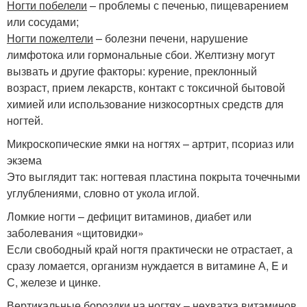
Ногти побелели
– проблемы с печенью, пищеварением
или сосудами;
Ногти пожелтели
– болезни печени, нарушение
лимфотока или гормональные сбои. Желтизну могут
вызвать и другие факторы: курение, преклонный
возраст, прием лекарств, контакт с токсичной бытовой
химией или использование низкосортных средств для
ногтей.
Микроскопические ямки на ногтях – артрит, псориаз или
экзема
Это выглядит так: ногтевая пластина покрыта точечными
углублениями, словно от укола иглой.
Ломкие ногти – дефицит витаминов, диабет или
заболевания «щитовидки»
Если свободный край ногтя практически не отрастает, а
сразу ломается, организм нуждается в витамине А, E и
С, железе и цинке.
Вертикальные бороздки на ногтях – нехватка витаминов