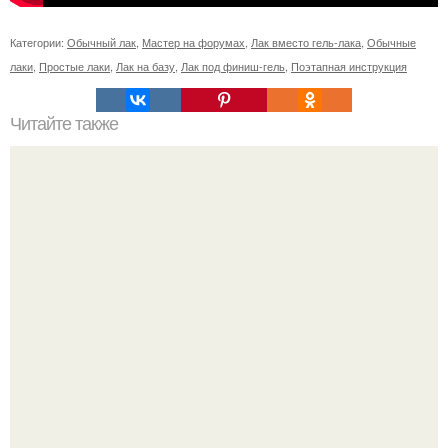
Категории:
Обычный лак
,
Мастер на форумах
,
Лак вместо гель-лака
,
Обычные
лаки
,
Простые лаки
,
Лак на базу
,
Лак под финиш-гель
,
Поэтапная инструкция
Читайте также
От этой маски волосы как сумасшедшие растут!