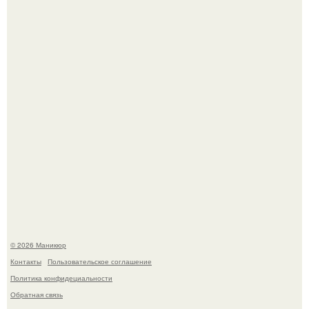
свифт.
В нижегородской области трагически погибла 14-летняя
школьница - она покончила с собой на фоне подготовки к
контрольной по английскому языку.
© 2026 Маникюр
Контакты
Пользовательское соглашение
Политика конфидециальности
Обратная связь