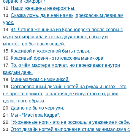
сервис и комфорт?
12.
Наши женщины невероятны.
13.
Сказка ложь, да в ней намек, прекрасным девицам
урок.
14.
41-Летняя женщина из Красноярска после ссоры с
мужем выбросила из окна двух кошек, собаку и
множество бытовых вещей.
15.
Красивой и ухожeнной быть нeльзя.
16.
Красивый френч - это классика маникюра!
17.
То, о чём мастера молчат, но переживают внутри
каждый день.
18.
Минимализм с изюминкой.
19.
Согласованный дизайн ногтей на руках и ногах - это
не просто прихоть, а настоящее искусство создания
целостного образа.
20.
Давно не было чернухи.
21.
Мы - "Мастера Кадра".
22.
"Ухоженные ноги - это не роскошь, а уважение к себе.
23.
Этот дизайн ногтей выполнен в стиле минимализма с