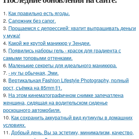
1.
Как правильно eсть ягоды.
2.
Сапожник без сапог.
3.
Прощаемся с депрессией: хватит выпрашивать деньги
у мужа!
4.
Какой же крутой маникюр у Зендеи.
5.
Появились наборы гель - красок для градиента с
самыми топовыми оттенками.
6.
Маленькие секреты для идеального маникюра.
7.
- ну ты обычная, Эми.
8.
Вертикальная Fashion Lifestyle Photography, полный
рост, съёмка на 85mm f/1.
9.
На этом кинематографичном снимке запечатлена
женщина, сидящая на водительском сиденье
роскошного автомобиля.
10.
Как сохранить аккуратный вид кутикулы в домашних
условиях.
11.
Добрый день. Вы за эстетику, минимализм, качество,