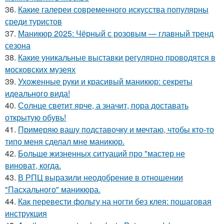
36.
Какие галереи современного искусства популярны
среди туристов
37.
Маникюр 2025: Чёрный с розовым — главный тренд
сезона
38.
Какие уникальные выставки регулярно проводятся в
московских музеях
39.
Ухоженные руки и красивый маникюр: секреты
идеального вида!
40.
Солнце светит ярче, а значит, пора доставать
открытую обувь!
41.
Примеряю вашу подставочку и мечтаю, чтобы кто-то
типо меня сделал мне маникюр.
42.
Больше жизненных ситуаций про "мастер не
виноват, когда.
43.
В РПЦ выразили неодобрение в отношении
"Пасхального" маникюра.
44.
Как перевести фольгу на ногти без клея: пошаговая
инструкция