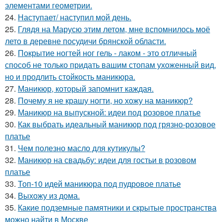
элементами геометрии.
24.
Наступает/ наступил мой день.
25.
Глядя на Марусю этим летом, мне вспомнилось моё
лето в деревне посудичи брянской области.
26.
Покрытие ногтей ног гель - лаком - это отличный
способ не только придать вашим стопам ухоженный вид,
но и продлить стойкость маникюра.
27.
Маникюр, который запомнит каждая.
28.
Почему я не крашу ногти, но хожу на маникюр?
29.
Маникюр на выпускной: идеи под розовое платье
30.
Как выбрать идеальный маникюр под грязно-розовое
платье
31.
Чем полезно масло для кутикулы?
32.
Маникюр на свадьбу: идеи для гостьи в розовом
платье
33.
Топ-10 идей маникюра под пудровое платье
34.
Выхожу из дома.
35.
Какие подземные памятники и скрытые пространства
можно найти в Москве