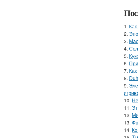
Пос
1.
Как
2.
Эпо
3.
Мас
4.
Сел
5.
Кук
6.
При
7.
Как
8.
Duh
9.
Эле
игрив
10.
Не
11.
Эт
12.
Ми
13.
Фр
14.
Ко
15.
Ты