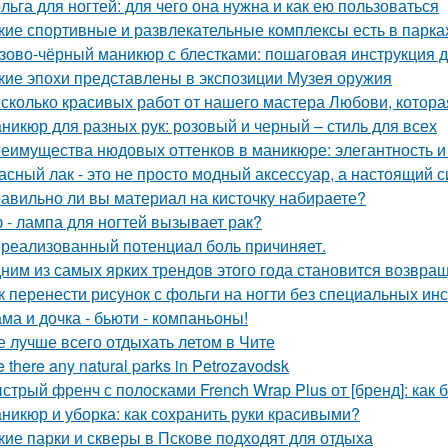
льга для ногтей: для чего она нужна и как ею пользоваться
кие спортивные и развлекательные комплексы есть в парка
зово-чёрный маникюр с блестками: пошаговая инструкция 
кие эпохи представлены в экспозиции Музея оружия
сколько красивых работ от нашего мастера Любови, которая
никюр для разных рук: розовый и черный – стиль для всех
еимущества нюдовых оттенков в маникюре: элегантность и
асный лак - это не просто модный аксессуар, а настоящий 
авильно ли вы материал на кисточку набираете?
 - лампа для ногтей вызывает рак?
реализованный потенциал боль причиняет.
ним из самых ярких трендов этого года становится возвращ
к перенести рисунок с фольги на ногти без специальных ин
ма и дочка - бьюти - компаньоны!
е лучше всего отдыхать летом в Чите
e there any natural parks in Petrozavodsk
стрый френч с полосками French Wrap Plus от [бренд]: как 
никюр и уборка: как сохранить руки красивыми?
кие парки и скверы в Пскове подходят для отдыха