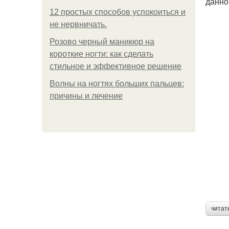
данно
12 простых способов успокоиться и
не нервничать.
Розово черный маникюр на
короткие ногти: как сделать
стильное и эффективное решение
Волны на ногтях больших пальцев:
причины и лечение
читат