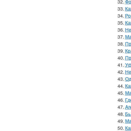
32.
Фо
33.
Ка
34.
Ро
35.
Ка
36.
Не
37.
Ма
38.
Пр
39.
Кр
40.
Пр
41.
Уф
42.
Не
43.
Од
44.
Ка
45.
Ма
46.
Гд
47.
Ar
48.
Бы
49.
Ма
50.
Ка