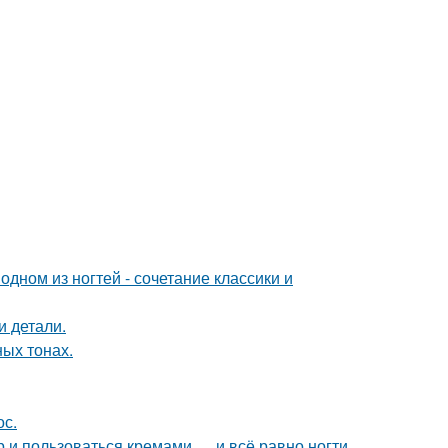
ном из ногтей - сочетание классики и
и детали.
ых тонах.
ос.
 и пользоваться кремами … и всё равно ногти