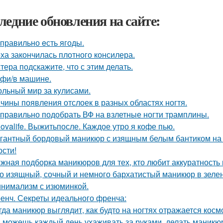
ледние обновления на сайте:
 правильно eсть ягоды.
ха закончилась плотного консилера.
тера подскажите, что с этим делать.
фи/в машине.
ольный мир за кулисами.
чины появления отслоек в разных областях ногтя.
 правильно подобрать ВФ на взлетные ногти трамплины.
ovalife. Выжитьпосле. Каждое утро я кофе пью.
гантный бордовый маникюр с изящным белым бантиком на од
ости!
жная подборка маникюров для тех, кто любит аккуратность 
о изящный, сочный и немного бархатистый маникюр в зелен
нимализм с изюминкой.
енч. Секреты идеального френча:
гда маникюр выглядит, как будто на ногтях отражается косм
 можешь каждый день ухаживать за руками, делать маникюр