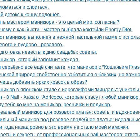
 ломаться и слоиться.
й детокс к концу подошел.
ть мастером маникюра - это целый мир, согласны?
чему я как бьюти - мастер выбрала коктейли Energy Diet.
от маникюр выполнен в нежной пастельной гамме с использ
евого и пудрово - розового.
дготовка невесты к дню свадьбы: советы.
никюр, который запомнит каждая.
 серьёзно всё ещё считаете, что маникюр с "Кошачьим Глаз
нской природе свойственно заботиться о близких, но важно 
чешь добавить ярких красок в образ?
никюр в японском стиле с иероглифами 'миндаль': уникаль
п - 3 Nail - Хака от Adricoco, которые спасут любой маникюр.
у тебя ко мне на маникюр, реснички и педикюр.
еальный маникюр для розового платья: советы и вдохнове
ильный маникюр под розовое свадебное платье: идеальны
и года назад ровно в это время не стало моей мамочки.
веты и секреты от профессиональных nail-мастеров: ответ