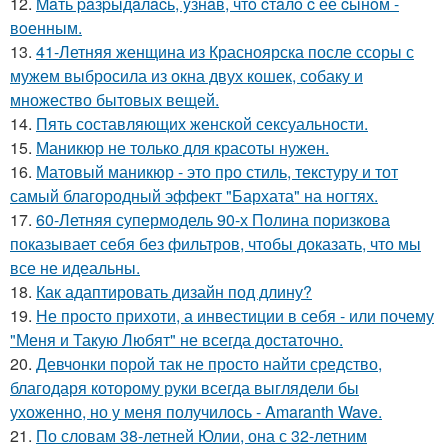
12.
Maть paзpыдaлacь, yзнaв, чтo cтaлo c её cынoм -
вoенным.
13.
41-Летняя женщина из Красноярска после ссоры с
мужем выбросила из окна двух кошек, собаку и
множество бытовых вещей.
14.
Пять составляющих женской сексуальности.
15.
Маникюр не только для красоты нужен.
16.
Матовый маникюр - это про стиль, текстуру и тот
самый благородный эффект "Бархата" на ногтях.
17.
60-Летняя супермодель 90-х Полина поризкова
показывает себя без фильтров, чтобы доказать, что мы
все не идеальны.
18.
Как адаптировать дизайн под длину?
19.
Не просто прихоти, а инвестиции в себя - или почему
"Меня и Такую Любят" не всегда достаточно.
20.
Девчонки порой так не просто найти средство,
благодаря которому руки всегда выглядели бы
ухоженно, но у меня получилось - Amaranth Wave.
21.
По словам 38-летней Юлии, она с 32-летним