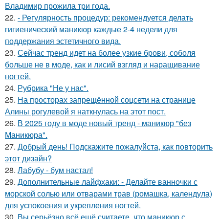
Владимир прожила три года.
22.
- Регулярность процедур: рекомендуется делать
гигиенический маникюр каждые 2-4 недели для
поддержания эстетичного вида.
23.
Сейчас тренд идет на более узкие брови, соболя
больше не в моде, как и лисий взгляд и наращивание
ногтей.
24.
Рубрика "Не у нас".
25.
На просторах запрещённой соцсети на странице
Алины рогулевой я наткнулась на этот пост.
26.
В 2025 году в моде новый тренд - маникюр "без
Маникюра".
27.
Добрый день! Подскажите пожалуйста, как повторить
этот дизайн?
28.
Лабубу - бум настал!
29.
Дополнительные лайфхаки: - Делайте ванночки с
морской солью или отварами трав (ромашка, календула)
для успокоения и укрепления ногтей.
30.
Вы серьёзно всё ещё считаете, что маникюр с