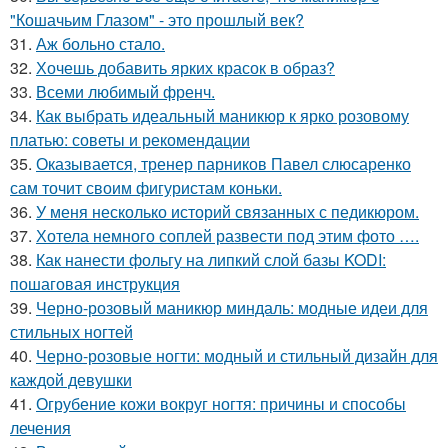
"Кошачьим Глазом" - это прошлый век?
31.
Аж больно стало.
32.
Хочешь добавить ярких красок в образ?
33.
Всеми любимый френч.
34.
Как выбрать идеальный маникюр к ярко розовому
платью: советы и рекомендации
35.
Оказывается, тренер парников Павел слюсаренко
сам точит своим фигуристам коньки.
36.
У меня несколько историй связанных с педикюром.
37.
Хотела немного соплей развести под этим фото ….
38.
Как нанести фольгу на липкий слой базы KODI:
пошаговая инструкция
39.
Черно-розовый маникюр миндаль: модные идеи для
стильных ногтей
40.
Черно-розовые ногти: модный и стильный дизайн для
каждой девушки
41.
Огрубение кожи вокруг ногтя: причины и способы
лечения