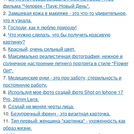
фильма "Человек - Паук: Новый День".
2.
Замшевая кожа в макияже - это что-то удивительное,
что я узнала.
3.
Господи, как я люблю природу!
4.
Что нужно сделать, что бы получить красивую
картинку?
5.
Красный, очень сильный цвет.
6.
Максимально реалистичная фотография, нежное и
солнечное настроение летнего портрета в стиле "Flower
Girl".
7.
Медицинские руки - это про заботу, стерильность и
постоянную работу.
8.
Используя мое фото создай фото Shot on Iphone 17
Pro, 26mm Lens.
9.
Создай не меняя черты лица.
10.
Безупречный френч - это визитная карточка.
11.
Тип первый: женщина-"картинка" - ухоженность как
образ жизни.