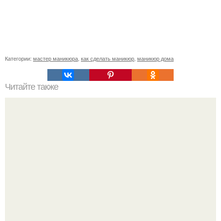
Категории:
мастер маникюра
,
как сделать маникюр
,
маникюр дома
Читайте также
Как ухаживать за ногтями подростка. Главное, что
подростки должны знать об уходе за ногтями?