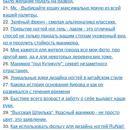
было желание подать на развод.
21.
Мк. - Выбирайте кошку максимально яркую из всей
вашей палитры.
22.
Зелёный френч - смелая альтернатива классике.
23.
Покрытие ногтей ног гель - лаком - это отличный
способ не только придать вашим стопам ухоженный вид,
но и продлить стойкость маникюра.
24.
Мне кажется для жителя города все мои фото, про
другой мир, да и для некоторых деревенских тоже.
25.
Маникюр "под Кутикулу": секрет незаметного
отрастания.
26.
Уникальные идеи дизайна ногтей в китайском стиле
27.
Какова история основания Кирова и как он
развивался с течения времени
28.
Быстрее всего возраст и заботу о себе выдают наши
руки.
29.
"Высокая Шпилька". Красный маникюр - не просто
цвет, это заявление.
30.
Как использовать фольгу для дизайна ногтей RuNail: