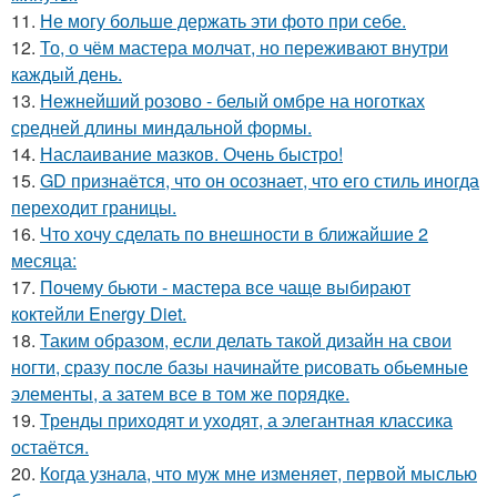
11.
Не могу больше держать эти фото при себе.
12.
То, о чём мастера молчат, но переживают внутри
каждый день.
13.
Нежнейший розово - белый омбре на ноготках
средней длины миндальной формы.
14.
Наслаивание мазков. Очень быстро!
15.
GD признаётся, что он осознает, что его стиль иногда
переходит границы.
16.
Что хочу сделать по внешности в ближайшие 2
месяца:
17.
Почему бьюти - мастера все чаще выбирают
коктейли Energy Diet.
18.
Таким образом, если делать такой дизайн на свои
ногти, сразу после базы начинайте рисовать обьемные
элементы, а затем все в том же порядке.
19.
Тренды приходят и уходят, а элегантная классика
остаётся.
20.
Когда узнала, что муж мне изменяет, первой мыслью