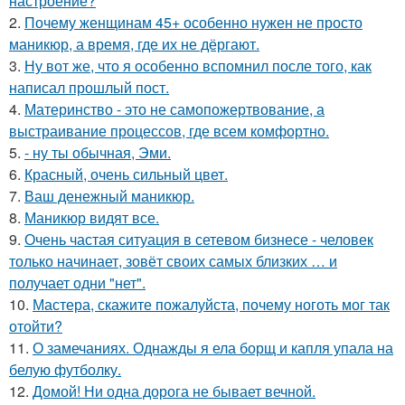
настроение?
2.
Почему женщинам 45+ особенно нужен не просто
маникюр, а время, где их не дёргают.
3.
Ну вот же, что я особенно вспомнил после того, как
написал прошлый пост.
4.
Материнство - это не самопожертвование, а
выстраивание процессов, где всем комфортно.
5.
- ну ты обычная, Эми.
6.
Красный, очень сильный цвет.
7.
Ваш денежный маникюр.
8.
Маникюр видят все.
9.
Очень частая ситуация в сетевом бизнесе - человек
только начинает, зовёт своих самых близких … и
получает одни "нет".
10.
Мастера, скажите пожалуйста, почему ноготь мог так
отойти?
11.
О замечаниях. Однажды я ела борщ и капля упала на
белую футболку.
12.
Домой! Ни одна дорога не бывает вечной.