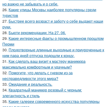
но важно не забывать и о себе.
26.
Какие улицы Москвы наиболее популярны среди
туристов
27.
Быстрее всего возраст и заботу о себе выдают наши
руки.
28.
Бьюти рекомендации. На 27. 06.
29.
Какие интересные факты о промышленном прошлом
Перми
30.
Плодотворные длинные выходные и приуроченные к
ним пара дней отпуска подошли к концу.
31.
Как сделать ваш визит к мастеру маникюра
максимально комфортным и удачным?
32.
Помогите, что делать с гневом из-за
несправедливости этого мира?
33.
Ожидание и реальность.
34.
Квадратный маникюр розовый с черным:
элегантность и стиль
35.
Какие галереи современного искусства популярны