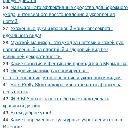
среди туристов
36.
Nail Care - это эффективные средства для бережного
ухода, интенсивного восстановления и укрепления
ногтей.
37.
Ухоженные руки и красивый маникюр: секреты
идеального вида!
38.
Мужской маникюр - это уход за ногтями и кожей рук,
направленный на опрятный и здоровый вид без
излишней декоративности.
39.
Какие события и фестивали проводятся в Мурманске
40.
Нюдовый маникюр ассоциируется с
естественностью, утонченностью и ухоженным видом.
41.
Born Pretty Store: как красиво отпечатать фольгу на
весь ноготь
42.
ФОЛЬГА на весь ноготь без клея: как сделать
красивый дизайн
43.
Всем доброе утро!
44.
Какие современные культурные учреждения есть в
Ижевске