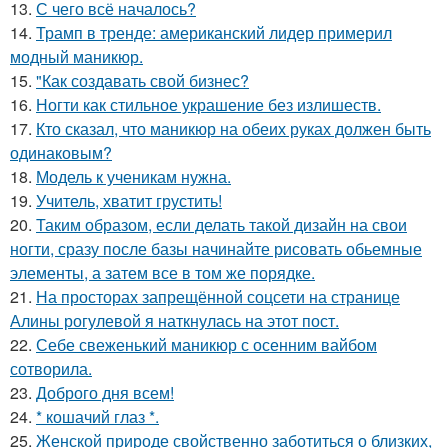
13.
С чего всё началось?
14.
Трамп в тренде: американский лидер примерил
модный маникюр.
15.
"Как создавать свой бизнес?
16.
Ногти как стильное украшение без излишеств.
17.
Кто сказал, что маникюр на обеих руках должен быть
одинаковым?
18.
Модель к ученикам нужна.
19.
Учитель, хватит грустить!
20.
Таким образом, если делать такой дизайн на свои
ногти, сразу после базы начинайте рисовать обьемные
элементы, а затем все в том же порядке.
21.
На просторах запрещённой соцсети на странице
Алины рогулевой я наткнулась на этот пост.
22.
Себе свеженький маникюр с осенним вайбом
сотворила.
23.
Доброго дня всем!
24.
* кошачий глаз *.
25.
Женской природе свойственно заботиться о близких,