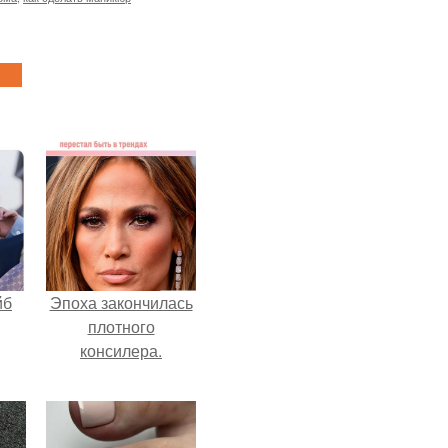
йб
Эпоха закончилась
плотного
консилера.