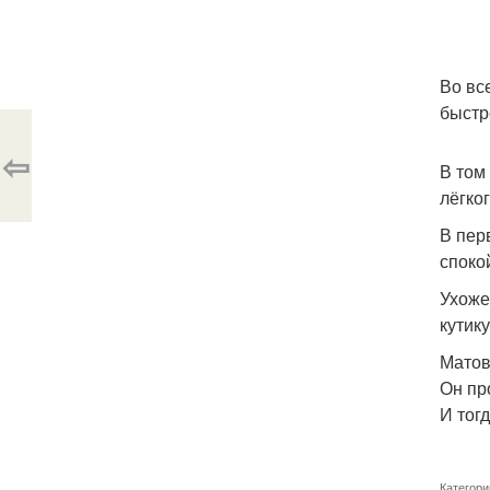
Во вс
быстр
⇦
В том
лёгко
В пер
споко
Ухоже
кутик
Матов
Он пр
И тог
Категори