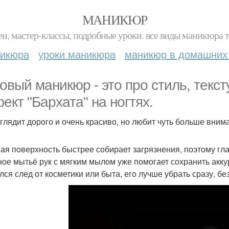
МАНИКЮР
и, мастер-классы, подробные уроки. все виды маникюра т
никюра
уроки маникюра
маникюр в домашних
овый маникюр - это про стиль, текс
ект "Бархата" на ногтях.
глядит дорого и очень красиво, но любит чуть больше внима
ая поверхность быстрее собирает загрязнения, поэтому глав
ое мытьё рук с мягким мылом уже помогает сохранить аккур
лся след от косметики или быта, его лучше убрать сразу, бе