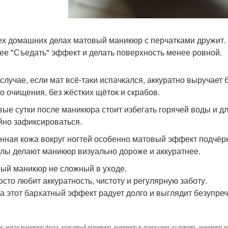
ех домашних делах матовый маникюр с перчатками дружит. 
ее "Съедать" эффект и делать поверхность менее ровной.
 случае, если мат всё-таки испачкался, аккуратно выручает
го очищения, без жёстких щёток и скрабов.
вые сутки после маникюра стоит избегать горячей воды и д
йно зафиксироваться.
нная кожа вокруг ногтей особенно матовый эффект подчёрк
улы делают маникюр визуально дороже и аккуратнее.
ый маникюр не сложный в уходе.
осто любит аккуратность, чистоту и регулярную заботу.
да этот бархатный эффект радует долго и выглядит безупреч
и:
ногти маникюр фото
,
красивый маникюр
,
маникюр в домашних условиях
,
маникюр д