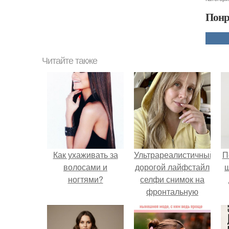
Понр
Читайте также
Как ухаживать за
Ультрареалистичный
П
волосами и
дорогой лайфстайл
ногтями?
селфи снимок на
фронтальную
камеру.