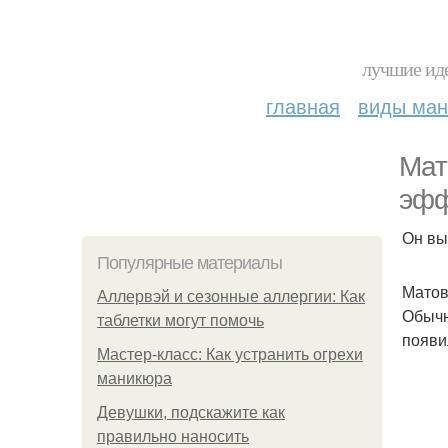
лучшие иде
главная
виды ма
Мат
эфф
Он вы
Популярные материалы
Матов
Аллервэй и сезонные аллергии: Как
Обычн
таблетки могут помочь
появи
Мастер-класс: Как устранить огрехи
маникюра
Девушки, подскажите как
правильно наносить