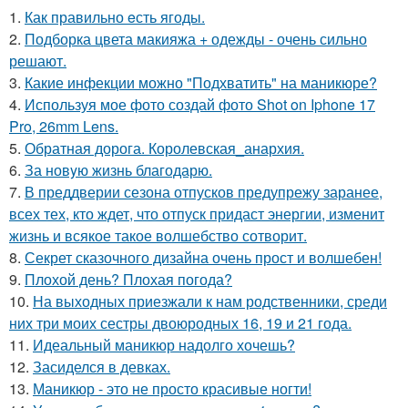
1.
Как правильно eсть ягоды.
2.
Подборка цвета макияжа + одежды - очень сильно
решают.
3.
Какие инфекции можно "Подхватить" на маникюре?
4.
Используя мое фото создай фото Shot on Iphone 17
Pro, 26mm Lens.
5.
Обратная дорога. Королевская_анархия.
6.
За новyю жизнь благодарю.
7.
В преддверии сезона отпусков предупрежу заранее,
всех тех, кто ждет, что отпуск придаст энергии, изменит
жизнь и всякое такое волшебство сотворит.
8.
Секрет сказочного дизайна очень прост и волшебен!
9.
Плохой день? Плохая погода?
10.
На выходных приезжали к нам родственники, среди
них три моих сестры двоюродных 16, 19 и 21 года.
11.
Идеальный маникюр надолго хочешь?
12.
Засиделся в девках.
13.
Маникюр - это не просто красивые ногти!