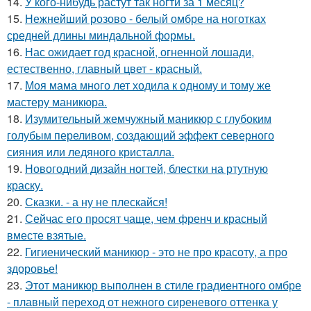
14.
У кого-нибудь растут так ногти за 1 месяц?
15.
Нежнейший розово - белый омбре на ноготках
средней длины миндальной формы.
16.
Нас ожидает год красной, огненной лошади,
естественно, главный цвет - красный.
17.
Моя мама много лет ходила к одному и тому же
мастеру маникюра.
18.
Изумительный жемчужный маникюр с глубоким
голубым переливом, создающий эффект северного
сияния или ледяного кристалла.
19.
Новогодний дизайн ногтей, блестки на ртутную
краску.
20.
Сказки. - а ну не плескайся!
21.
Сейчас его просят чаще, чем френч и красный
вместе взятые.
22.
Гигиенический маникюр - это не про красоту, а про
здоровье!
23.
Этот маникюр выполнен в стиле градиентного омбре
- плавный переход от нежного сиреневого оттенка у