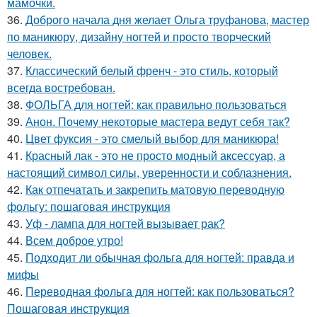
мамочки.
36.
Доброго начала дня желает Ольга труфанова, мастер
по маникюру, дизайну ногтей и просто творческий
человек.
37.
Классический белый френч - это стиль, который
всегда востребован.
38.
ФОЛЬГА для ногтей: как правильно пользоваться
39.
Анон. Почему некоторые мастера ведут себя так?
40.
Цвет фуксия - это смелый выбор для маникюра!
41.
Красный лак - это не просто модный аксессуар, а
настоящий символ силы, уверенности и соблазнения.
42.
Как отпечатать и закрепить матовую переводную
фольгу: пошаговая инструкция
43.
Уф - лампа для ногтей вызывает рак?
44.
Всем доброе утро!
45.
Подходит ли обычная фольга для ногтей: правда и
мифы
46.
Переводная фольга для ногтей: как пользоваться?
Пошаговая инструкция