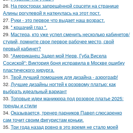
26.
На просторах запрещённой соцсети на странице
Алины рогулевой я наткнулась на этот пост.
27.
Руки - это первое что выдает наш возраст.
28.
* кошачий глаз *.
29.
Мастера, кто уже успел сменить несколько кабинетов/
студий, помните свое первое рабочее место, свой
первый кабинет?
30.
"Американец Задел мой Нерв, Губа Висела
Сосиской": Виктория боня исправила в Москве ошибку
пластического хирурга.
31.
Твой лучший помощник для дизайна - аэрограф!
32.
Лучшие дизайны ногтей к розовому платью: как
выбрать идеальный вариант
33.
Топовые идеи маникюра под розовое платье 2025:
тренды и стили
34.
Оказывается, тренер парников Павел слюсаренко
сам точит своим фигуристам коньки.
35.
Три года назад ровно в это время не стало моей