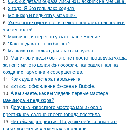
3.
050526: детали образа лисы из Blackpink на Met Gala.
4.
2 года! Я без гель лака ходила!
5.
Маникюр и педикюр у мамочек.
6.
Ухоженные руки и ногти: секрет привлекательности и
уверенности!
7.
Мужчины, интересно узнать ваше мнение.
8.
"Как создавать свой бизнес?
9.
Маникюр не только для красоты нужен.
10.
Маникюр и педикюр - это не просто процедура ухода
за ногтями, это целая философия, направленная на
создание гармонии и совершенства.
11.
Крик души мастера перманента!
12.
221225: обновление бэкхена в Bubble.
13.
А вы знаете, как выглядели первые мастера
маникюра и педикюра?
14.
Девушка известного мастера маникюра в
престижном салоне своего города посетила.
15.
Читайкамероприятия. На уроке ребята анкеты о
своих увлечениях и мечтах заполняли.