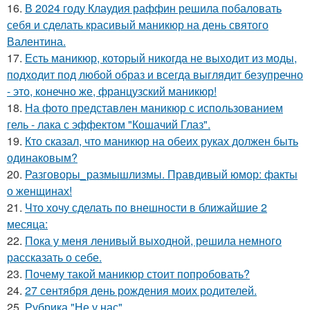
16.
В 2024 году Клаудия раффин решила побаловать
себя и сделать красивый маникюр на день святого
Валентина.
17.
Есть маникюр, который никогда не выходит из моды,
подходит под любой образ и всегда выглядит безупречно
- это, конечно же, французский маникюр!
18.
На фото представлен маникюр с использованием
гель - лака с эффектом "Кошачий Глаз".
19.
Кто сказал, что маникюр на обеих руках должен быть
одинаковым?
20.
Разговоры_размышлизмы. Правдивый юмор: факты
о женщинах!
21.
Что хочу сделать по внешности в ближайшие 2
месяца:
22.
Пока у меня ленивый выходной, решила немного
рассказать о себе.
23.
Почему такой маникюр стоит попробовать?
24.
27 сентября день рождения моих родителей.
25.
Рубрика "Не у нас".