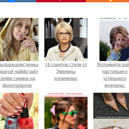
льтрареалистичный
15 советов стиля от
Вспомните ва
орогой лайфстайл
Эвелины
настоящего
селфи снимок на
хромченко.
успешного
фронтальную
мужчины.
камеру.