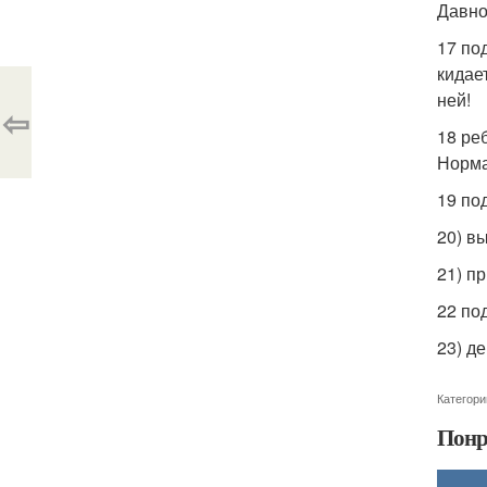
Давно
17 по
кидае
ней!
⇦
18 ре
Норма
19 по
20) в
21) п
22 по
23) д
Категори
Понр