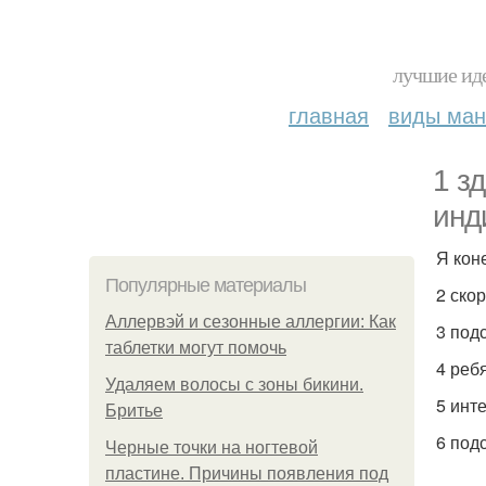
лучшие иде
главная
виды ма
1 з
инд
Я кон
Популярные материалы
2 ско
Аллервэй и сезонные аллергии: Как
3 под
таблетки могут помочь
4 реб
Удаляем волосы с зоны бикини.
5 инт
Бритье
6 под
Черные точки на ногтевой
пластине. Причины появления под