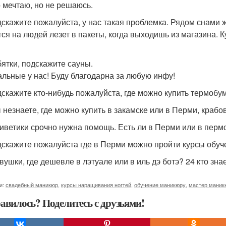
 мечтаю, но не решаюсь.
дскажите пожалуйста, у нас такая проблемка. Рядом снами жи
тся на людей лезет в пакеты, когда выходишь из магазина. 
бятки, подскажите сауны.
льные у нас! Буду благодарна за любую инфу!
дскажите кто-нибудь пожалуйста, где можно купить термобу
ы незнаете, где можно купить в закамске или в Перми, крабо
риветики срочно нужна помощь. Есть ли в Перми или в перм
дскажите пожалуйста где в Перми можно пройти курсы обуче
евушки, где дешевле в лэтуале или в иль дэ ботэ? 24 кто зна
и:
свадебный маникюр
,
курсы наращивания ногтей
,
обучение маникюру
,
мастер маник
авилось? Поделитесь с друзьями!