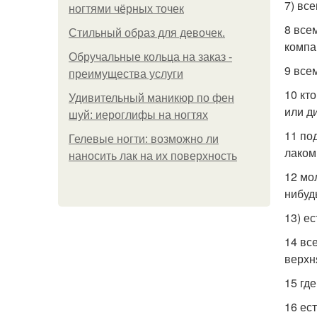
7) вс
ногтями чёрных точек
8 все
Стильный образ для девочек.
компа
Обручальные кольца на заказ -
9 все
преимущества услуги
10 кт
Удивительный маникюр по фен
или д
шуй: иероглифы на ногтях
11 по
Гелевые ногти: возможно ли
лаком
наносить лак на их поверхность
12 мо
нибуд
13) е
14 вс
верхн
15 гд
16 ес