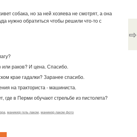
вет собака, но за ней хозяева не смотрят, а она
Куда нужно обратиться чтобы решили что-то с
⇨
магу?
в или раков? И цена. Спасибо.
ском крае гадалки? Заранее спасибо.
ния на тракториста - машиниста.
ет, где в Перми обучают стрельбе из пистолета?
юра
,
маникюр гель лаком
,
маникюр лаком фото