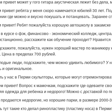
ем привет может у гого гитара акустическая лежит без дела,
м привет ребята у меня скоро намечается юбилей 30 лет. 
нии где можно и вкусно покушать и потанцевать. Заранее с
м привет! Ребят пожалуйста хорошую автошколу в закамске 
о в курсе о фэк, финансово - экономический колледж, центр
истанционно, расскажите как обучение проходит? Нравится
дскажите, пожалуйста, нужен хороший мастер по маникюру н
. Цена в пределах 700 рублей.
лодые люди, подскажите, чем можно удивить любимого? У на
ь и оригинальное.
сть у нас в Перми скульпторы, которые могут отремонтирова
ем привет! Вопрос к мамочкам, подскажите где одеваете св
яя одежда для ребенка и недорого! Можно с доставкой по по
е продаются недорогие, но хорошие парки, в размере 2000-30
ть тут такие кто делал ринопластику (пластику носа) в Перм