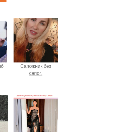
йб
Сапожник без
сапог.