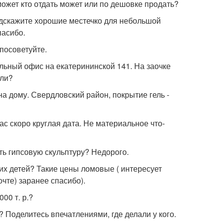
 может кто отдать может или по дешовке продать?
Подскажите хорошие местечко для небольшой
пасибо.
посоветуйте.
альный офис на екатерининской 141. На заочке
 ли?
а дому. Свердловский район, покрытие гель -
с скоро круглая дата. Не материальное что-
ть гипсовую скульптуру? Недорого.
оих детей? Такие цены ломовые ( интересует
чте) заранее спасибо).
00 т. р.?
и? Поделитесь впечатлениями, где делали у кого.