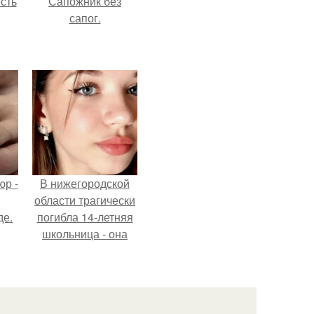
сть
Сапожник без
сапог.
р -
В нижегородской
области трагически
де.
погибла 14-летняя
школьница - она
покончила с собой
на фоне подготовки
к контрольной по
английскому языку.