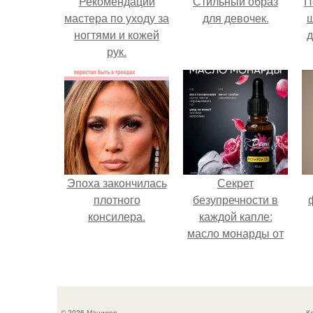
Рекомендации
Стильный образ
П
мастера по уходу за
для девочек.
ногтями и кожей
д
рук.
Эпоха закончилась
Секрет
плотного
безупречности в
консилера.
каждой капле:
масло монарды от
Demi Sweet.
© 2026 Маникюр
К