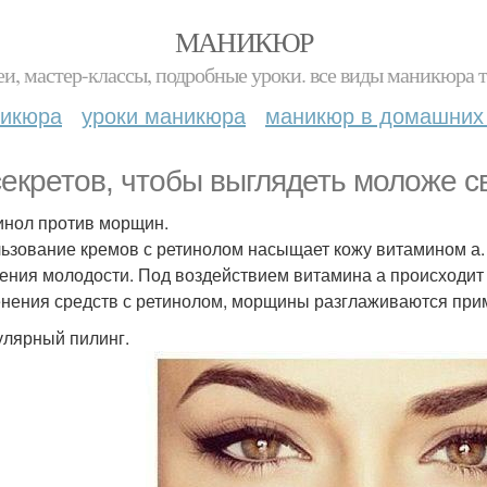
МАНИКЮР
и, мастер-классы, подробные уроки. все виды маникюра т
никюра
уроки маникюра
маникюр в домашних
секретов, чтобы выглядеть моложе св
тинол против морщин.
ьзование кремов с ретинолом насыщает кожу витамином а.
ения молодости. Под воздействием витамина а происходит 
нения средств с ретинолом, морщины разглаживаются прим
гулярный пилинг.