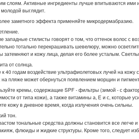
им слоям. Активные ингредиенты лучше впитываются ими и 
 молодой выглядит.
олее заметного эффекта применяйте микродермабразию.
етление.
е западные стилисты говорят о том, что оттенок волос с в
тельно тотально перекрашивать шевелюру, можно осветлить
ы затемняют и кожу лица, делая его более усталым. Светл
ита от солнца.
 к 40 годам воздействие ультрафиолетовых лучей на кожу 
 на пляже может обернуться появлением морщин и пигмент
ьзуйте кремы, содержащие SPF - фильтры (зимой - с фактор
имости от типа кожи), а также витамины а, Е и с, которые 
ите кожу в дневное время, когда излучения очень сильны.
кий тон.
растом тональные средства должны становится все легче и
акияж, флюиды и жидкие структуры. Кроме того, следует изб