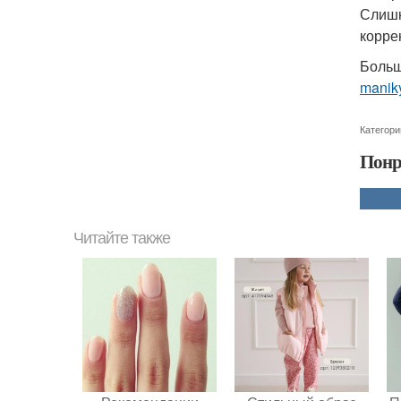
Слишк
корре
Больш
manik
Категори
Понр
Читайте также