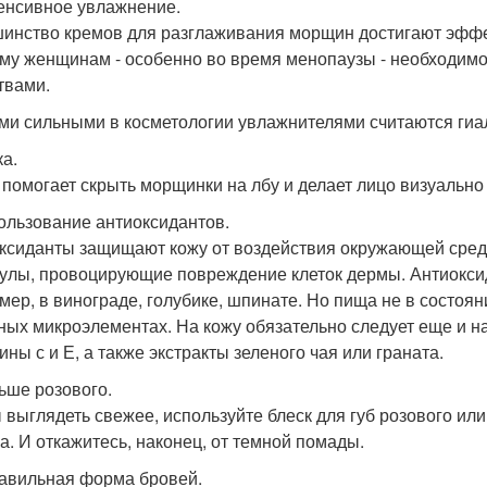
тенсивное увлажнение.
инство кремов для разглаживания морщин достигают эффек
му женщинам - особенно во время менопаузы - необходим
твами.
и сильными в косметологии увлажнителями считаются гиалу
ка.
 помогает скрыть морщинки на лбу и делает лицо визуально
пользование антиоксидантов.
ксиданты защищают кожу от воздействия окружающей сред
улы, провоцирующие повреждение клеток дермы. Антиоксид
мер, в винограде, голубике, шпинате. Но пища не в состоя
ных микроэлементах. На кожу обязательно следует еще и 
ины с и Е, а также экстракты зеленого чая или граната.
льше розового.
 выглядеть свежее, используйте блеск для губ розового или
а. И откажитесь, наконец, от темной помады.
равильная форма бровей.