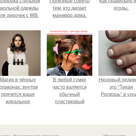
одборка стильной
Полезные советы
Как правильно e
школьной одежды
тем, кто делает
ягоды.
ля девочек с WB.
маникюр дома.
Магия в чёрных
В любой сумке
Нюдовый педикю
флаконах: внутри
часто валяется
это "Тихая
прячется ваше
обычный
Роскошь" в ухо
идеальное
пластиковый
настроение.
крабик.
онтакты
Пользовательское соглашение
Обратная связь