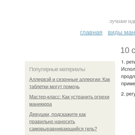
лучшие иде
главная
виды ма
10 
1. ре
Испол
Популярные материалы
продл
Аллервэй и сезонные аллергии: Как
приме
таблетки могут помочь
2. ре
Мастер-класс: Как устранить огрехи
маникюра
Девушки, подскажите как
правильно наносить
самовыравнивающийся гель?