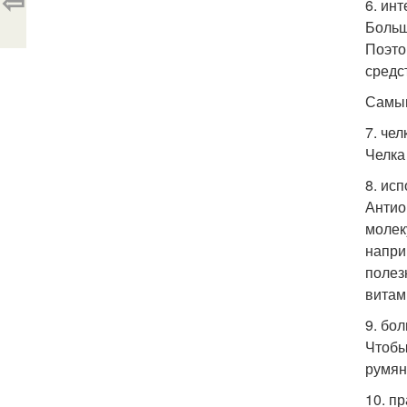
⇦
6. ин
Больш
Поэто
средс
Самым
7. чел
Челка
8. ис
Антио
молек
напри
полез
витам
9. бо
Чтобы
румян
10. п