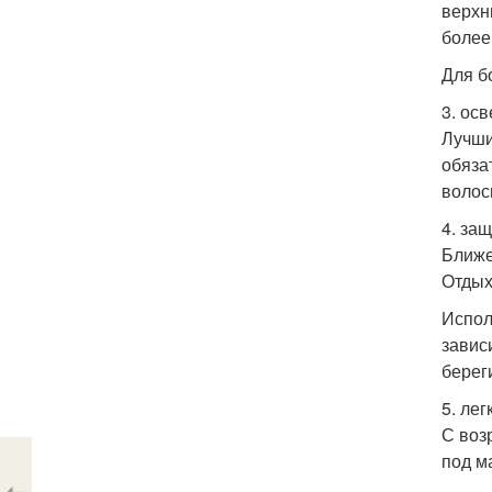
верхн
более
Для б
3. осв
Лучши
обяза
волос
4. защ
Ближе
Отдых
Испол
завис
берег
5. лег
С воз
под м