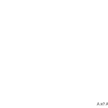
А я? А