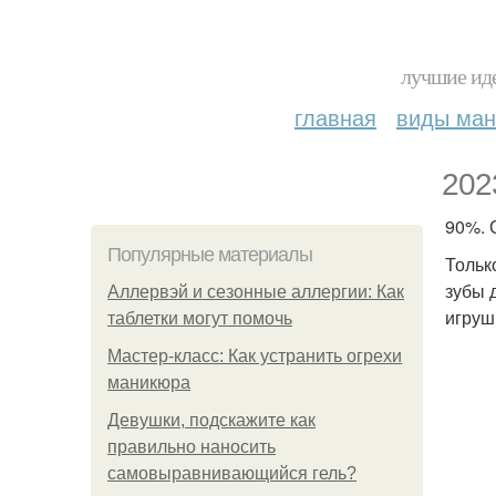
лучшие иде
главная
виды ма
202
90%. 
Популярные материалы
Тольк
зубы 
Аллервэй и сезонные аллергии: Как
игруш
таблетки могут помочь
Мастер-класс: Как устранить огрехи
маникюра
Девушки, подскажите как
правильно наносить
самовыравнивающийся гель?