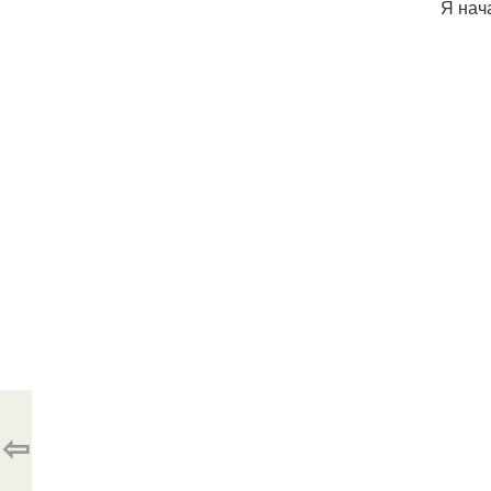
Я нач
⇦