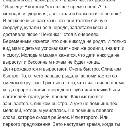
"Или еще Вдогонку:"что ты все время ноешь? Ты
молодая и здоровая, а я старая и больная и то не ною".
И бесконечные рассказы, как они толкли яичную
скорлупу, купали нас в череде, заплетали косы и
доставали пюре "Неженка", стоя в очередях.
Беременным кажется, что они никогда не родят. И только
вид мам с детьми успокаивает - они же родили, значит, и
я смогу. Молодым мамам кажется, что дети никогда не
вырастут и бессонным ночам не будет конца.
Дети рождаются и вырастают. Очень быстро. Слишком
быстро. То, от чего раньше рыдала, вспоминается со
смехом и грустью. Грустью оттого, что счастливое время,
когда прорезывание очередного зуба или колики были
настоящей трагедией, прошло. Как быстро все
забывается. Слишком быстро. И уже не помнишь тех
мелочей, которым умилялась. Не помнишь первого
слова, которое сказал ребенок. Или второго. Или
первого предложения. Зато наступает время, когда ты