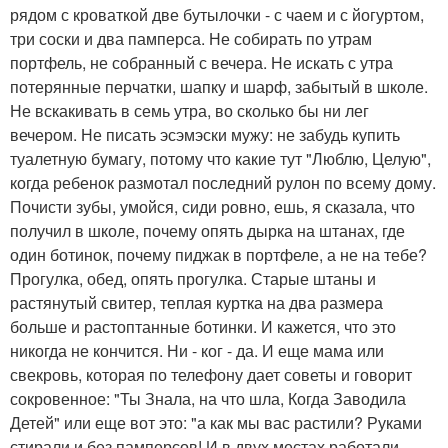
рядом с кроваткой две бутылочки - с чаем и с йогуртом,
три соски и два памперса. Не собирать по утрам
портфель, не собранный с вечера. Не искать с утра
потерянные перчатки, шапку и шарф, забытый в школе.
Не вскакивать в семь утра, во сколько бы ни лег
вечером. Не писать эсэмэски мужу: не забудь купить
туалетную бумагу, потому что какие тут "Люблю, Целую",
когда ребенок размотал последний рулон по всему дому.
Почисти зубы, умойся, сиди ровно, ешь, я сказала, что
получил в школе, почему опять дырка на штанах, где
один ботинок, почему пиджак в портфеле, а не на тебе?
Прогулка, обед, опять прогулка. Старые штаны и
растянутый свитер, теплая куртка на два размера
больше и растоптанные ботинки. И кажется, что это
никогда не кончится. Ни - ког - да. И еще мама или
свекровь, которая по телефону дает советы и говорит
сокровенное: "Ты Знала, на что шла, Когда Заводила
Детей" или еще вот это: "а как мы вас растили? Руками
стирали и без памперсов! И в двух местах работали