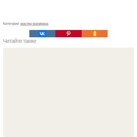
Категории:
мастер маникюра
Читайте также
У нас есть много способов заставить мужчину обратить
на себя внимание: грамотный макияж, хорошая
прическа.