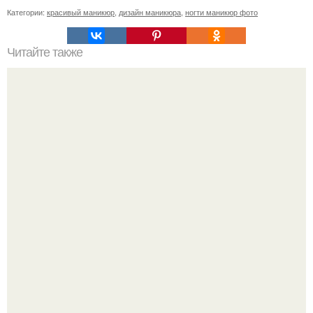
Категории:
красивый маникюр
,
дизайн маникюра
,
ногти маникюр фото
Читайте также
Сколько отрастает ноготь. Как происходит процесс роста
ногтей