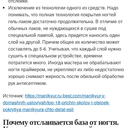
отслойки.
Исключение из технологии одного из средств. Надо
понимать, что полная технология покрытия ногтей
гель-лаком достаточно продолжительна. В отличие от
обычных лаков, не нуждающихся в сушке под
специальной лампой, здесь придется наносить один
слой на другой. Причем общее их количество может
составлять до 5-6. Учитывая, что каждый слой нужно
сушить в специальном устройстве, времени
потратится много. Иногда мастера не обрабатывают
ногти праймером, не укрепляют их либо недостаточно
хорошо снимают жирность после обильной обработки
рук антисептиком.
Источник:
https://manikyur.ru-best.com/manikyur-v-
domashnih-usloviyah/top-18-prichin-skolov-i-otsloek-
pokrytiya-manikyura-chto-delat-esli
Почему отслаивается база от ногтя.