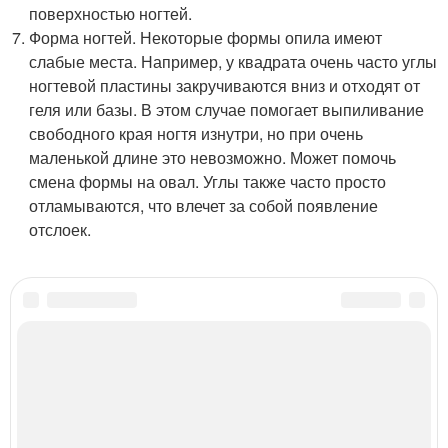
поверхностью ногтей.
Форма ногтей. Некоторые формы опила имеют
слабые места. Например, у квадрата очень часто углы
ногтевой пластины закручиваются вниз и отходят от
геля или базы. В этом случае помогает выпиливание
свободного края ногтя изнутри, но при очень
маленькой длине это невозможно. Может помочь
смена формы на овал. Углы также часто просто
отламываются, что влечет за собой появление
отслоек.
Категории:
Нарощенные ногти
,
Гель на кончиках
,
Стойкий маникюр
,
Маникюр с
использованием
,
Быстрый способ
,
База от ногтя
,
Гель от свободного края
Читайте также