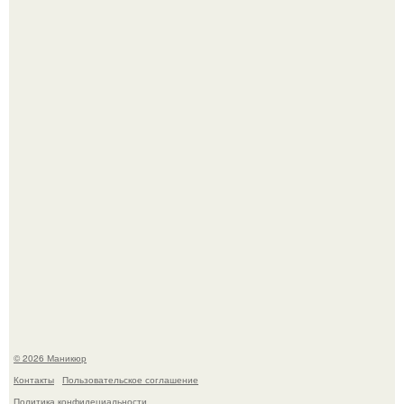
Десять лет назад все красили веки плотными слоями.
В нижегородской области трагически погибла 14-летняя
школьница - она покончила с собой на фоне подготовки к
контрольной по английскому языку.
© 2026 Маникюр
Контакты
Пользовательское соглашение
Политика конфидециальности