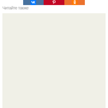
Читайте также
Очередная подборка интересных и познавательных gif.
Стильный образ для девочек.