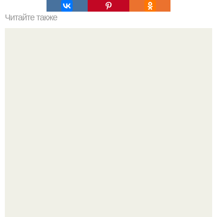
Читайте также
Мк американка спонжем (американский френч, градиент,
омбре).
Стильный образ для девочек.