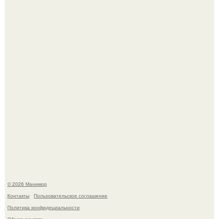
Десять лет назад все красили веки плотными слоями.
В нижегородской области трагически погибла 14-летняя
школьница - она покончила с собой на фоне подготовки к
контрольной по английскому языку.
© 2026 Маникюр
Контакты
Пользовательское соглашение
Политика конфидециальности
Обратная связь