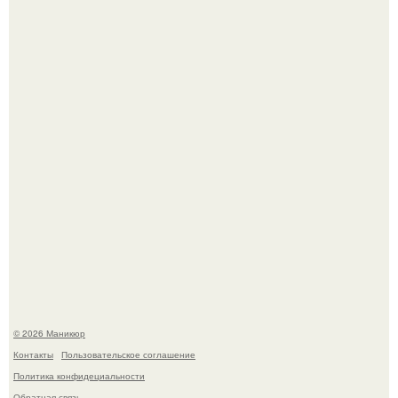
Скандинавский боб стал одной из тех летних стрижек,
которые выглядят очень просто.
В нижегородской области трагически погибла 14-летняя
школьница - она покончила с собой на фоне подготовки к
контрольной по английскому языку.
© 2026 Маникюр
Контакты
Пользовательское соглашение
Политика конфидециальности
Обратная связь