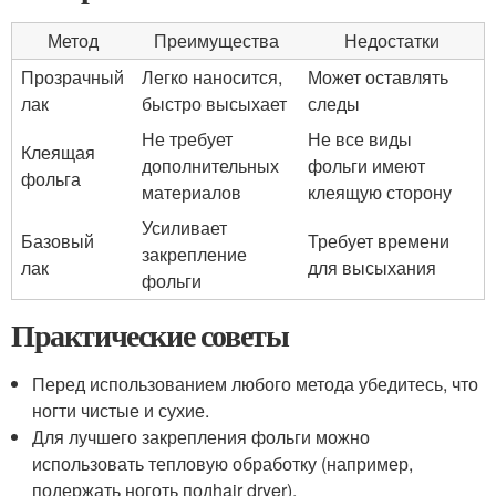
Метод
Преимущества
Недостатки
Прозрачный
Легко наносится,
Может оставлять
лак
быстро высыхает
следы
Не требует
Не все виды
Клеящая
дополнительных
фольги имеют
фольга
материалов
клеящую сторону
Усиливает
Базовый
Требует времени
закрепление
лак
для высыхания
фольги
Практические советы
Перед использованием любого метода убедитесь, что
ногти чистые и сухие.
Для лучшего закрепления фольги можно
использовать тепловую обработку (например,
подержать ноготь подhair dryer).