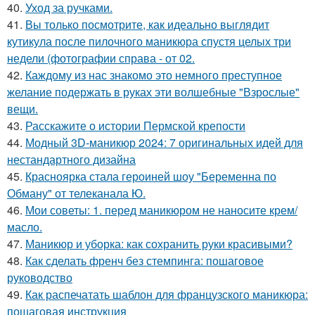
40.
Уход за ручками.
41.
Вы только посмотрите, как идеально выглядит
кутикула после пилочного маникюра спустя целых три
недели (фотографии справа - от 02.
42.
Каждому из нас знакомо это немного преступное
желание подержать в руках эти волшебные "Взрослые"
вещи.
43.
Расскажите о истории Пермской крепости
44.
Модный 3D-маникюр 2024: 7 оригинальных идей для
нестандартного дизайна
45.
Красноярка стала героиней шоу "Беременна по
Обману" от телеканала Ю.
46.
Мои советы: 1. перед маникюром не наносите крем/
масло.
47.
Маникюр и уборка: как сохранить руки красивыми?
48.
Как сделать френч без стемпинга: пошаговое
руководство
49.
Как распечатать шаблон для французского маникюра:
пошаговая инструкция