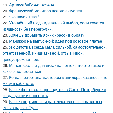
19.
Артикул WB: 449825404.
20.
Французский маникюр всегда актуален.
21.
* кошачий глаз *.
22.
Утончённый нюд - идеальный выбор, если хочется
изящности без перегрузки.
23.
Хочешь добавить ярких красок в образ?
24.
Маникюр на выпускной: идеи под розовое платье
25.
Я с детства всегда была сильной, самостоятельной,
ответственной, инициативной, отзывчивой,
целеустремлённой.
26.
Мягкая фольга для дизайна ногтей: что это такое и
как ею пользоваться
27.
Когда я работала мастером маникюра, казалось, что
живу в кабинете.
28.
Какие фестивали проводятся в Санкт-Петербурге и
когда лучше их посетить
29.
Какие спортивные и развлекательные комплексы
есть в парках Тулы