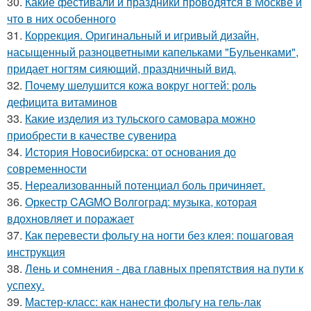
30.
Какие фестивали и праздники проводятся в Москве и
что в них особенного
31.
Коррекция. Оригинальный и игривый дизайн,
насыщенный разноцветными капельками "Бульенками",
придает ногтям сияющий, праздничный вид.
32.
Почему шелушится кожа вокруг ногтей: роль
дефицита витаминов
33.
Какие изделия из тульского самовара можно
приобрести в качестве сувенира
34.
История Новосибирска: от основания до
современности
35.
Нереализованный потенциал боль причиняет.
36.
Оркестр CAGMO Волгоград: музыка, которая
вдохновляет и поражает
37.
Как перевести фольгу на ногти без клея: пошаговая
инструкция
38.
Лень и сомнения - два главных препятствия на пути к
успеху.
39.
Мастер-класс: как нанести фольгу на гель-лак