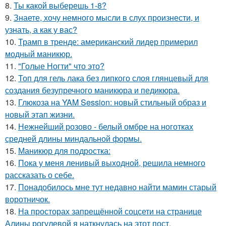
8.
Ты какой выберешь 1-8?
9.
Знаете, хочу немного мысли в слух произнести, и
узнать, а как у вас?
10.
Трамп в тренде: американский лидер примерил
модный маникюр.
11.
"Голые Ногти" что это?
12.
Топ для гель лака без липкого слоя глянцевый для
создания безупречного маникюра и педикюра.
13.
Глюкоза на YAM Session: новый стильный образ и
новый этап жизни.
14.
Нежнейший розово - белый омбре на ноготках
средней длины миндальной формы.
15.
Маникюр для подростка:
16.
Пока у меня ленивый выходной, решила немного
рассказать о себе.
17.
Понадобилось мне тут недавно найти мамин старый
воротничок.
18.
На просторах запрещённой соцсети на странице
Алины рогулевой я наткнулась на этот пост.