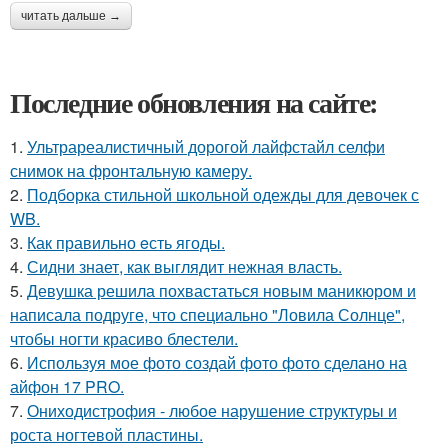
читать дальше →
Последние обновления на сайте:
1.
Ультрареалистичный дорогой лайфстайл селфи
снимок на фронтальную камеру.
2.
Подборка стильной школьной одежды для девочек с
WB.
3.
Как правильно eсть ягоды.
4.
Сидни знает, как выглядит нежная власть.
5.
Девушка решила похвастаться новым маникюром и
написала подруге, что специально "Ловила Солнце",
чтобы ногти красиво блестели.
6.
Используя мое фото создай фото фото сделано на
айфон 17 PRO.
7.
Ониходистрофия - любое нарушение структуры и
роста ногтевой пластины.