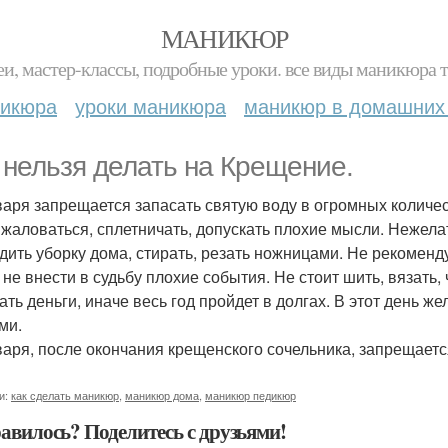
МАНИКЮР
и, мастер-классы, подробные уроки. все виды маникюра т
никюра
уроки маникюра
маникюр в домашних
 нельзя делать на Крещение.
варя запрещается запасать святую воду в огромных количест
, жаловаться, сплетничать, допускать плохие мысли. Нежел
дить уборку дома, стирать, резать ножницами. Не рекоменд
 не внести в судьбу плохие события. Не стоит шить, вязать,
ать деньги, иначе весь год пройдет в долгах. В этот день 
ми.
варя, после окончания крещенского сочельника, запрещаетс
и:
как сделать маникюр
,
маникюр дома
,
маникюр педикюр
авилось? Поделитесь с друзьями!