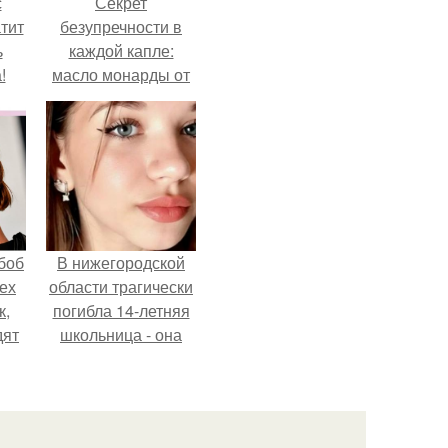
с
Секрет
тит
безупречности в
ь
каждой капле:
!
масло монарды от
Demi Sweet.
боб
В нижегородской
тех
области трагически
к,
погибла 14-летняя
дят
школьница - она
.
покончила с собой
на фоне подготовки
к контрольной по
английскому языку.