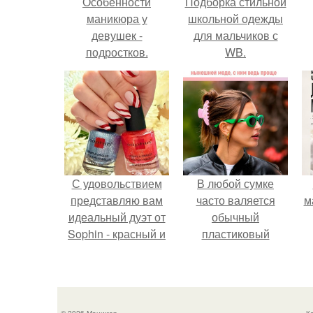
Особенности
Подборка стильной
маникюра у
школьной одежды
девушек -
для мальчиков с
подростков.
WB.
С удовольствием
В любой сумке
представляю вам
часто валяется
м
идеальный дуэт от
обычный
Sophin - красный и
пластиковый
синий оттенки Sand
крабик.
Effect номер 0299 и
номер 0262.