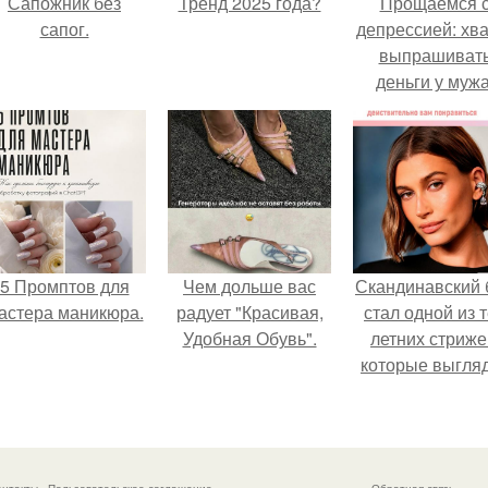
Сапожник без
Тренд 2025 года?
Прощаемся 
сапог.
депрессией: хва
выпрашиват
деньги у мужа
5 Промптов для
Чем дольше вас
Скандинавский 
астера маникюра.
радует "Красивая,
стал одной из 
Удобная Обувь".
летних стриже
которые выгля
очень просто