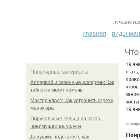
лучшие иде
главная
виды ма
Что
19 ян
лгать
Популярные материалы
прово
Аллервэй и сезонные аллергии: Как
чтобы
таблетки могут помочь
заним
Мастер-класс: Как устранить огрехи
чисты
маникюра
19 ян
Обручальные кольца на заказ -
Категори
преимущества услуги
Понр
Девушки, подскажите как