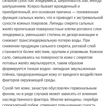
сильной сухостью эпидермиса, шероховатостью, иногда
шелушением. Ксероз бывает врожденный и
приобретенный, его основная причина — пониженная
функция сальных желез, что и приводит к экстремальной
сухости кожных покровов. Липиды секрета сальных
желёз пропитывая поверхностные клетки рогового слоя
эпидермиса, уменьшают степень их дезорганизации и
снижают трансэпидермальную потерю воды. При
снижении продукции сального секрета, роговой слой
становится более жёстким, хрупким и уязвимым. Кожное
сало, смешиваясь на поверхности кожи с секретом
потовых желёз эмульгируется, таким образом
формируется тонкая водно- липидная эмульсионная
плёнка, предохраняющая кожу от вредного воздействия
факторов окружающей среды.
Сухой тип кожи, зачастую обусловлен гормональным
фоном, но в ряде случаев может зависеть от влияния
наследственного фактора. Многие женщины, перейдя
сорокалетний рубеж, отмечают повышенную сухость