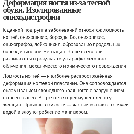
Деформация ногтя из-за тесной
обуви. Изолированные
ониходистрофии
К данной подгруппе заболеваний относятся: ломкость
ногтей, онихошизис, борозды Бо, онихолизис,
онихогрифоз, лейконихия, образование продольных
борозд и гиперпигментация. Чаще всего они
развиваются в результате ультрафиолетового
облучения, механического и химического повреждения.
Ломкость ногтей — н аиболее распространённая
деформация ногтевой пластинки. Она сопровождается
обламыванием свободного края ногтя с разрушением
всех его слоёв. Встречается преимущественно у
женщин. Причины ломкости — частый контакт с горячей
водой и злоупотребление маникюром.