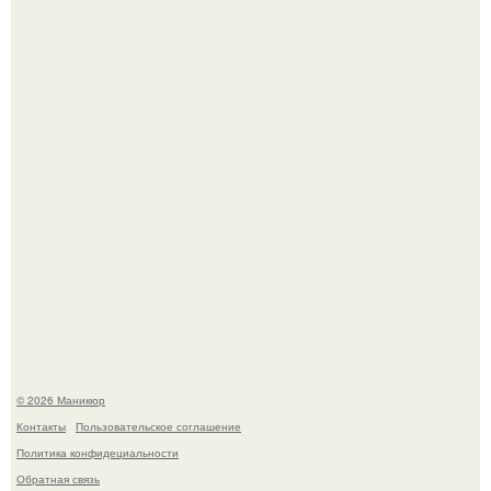
Чем дольше вас радует "Красивая, Удобная Обувь".
Нюдовый педикюр - это "Тихая Роскошь" в уходе.
© 2026 Маникюр
Контакты
Пользовательское соглашение
Политика конфидециальности
Обратная связь