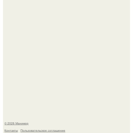
Селена Гомес дала фанатам хоть какой-то повод
успокоиться на фоне всех разговоров о свадьбе Тейлор
свифт.
В нижегородской области трагически погибла 14-летняя
школьница - она покончила с собой на фоне подготовки к
контрольной по английскому языку.
© 2026 Маникюр
Контакты
Пользовательское соглашение