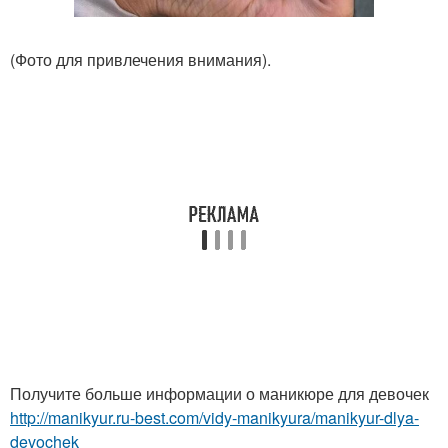
(Фото для привлечения внимания).
Получите больше информации о маникюре для девочек
http://manikyur.ru-best.com/vidy-manikyura/manikyur-dlya-
devochek