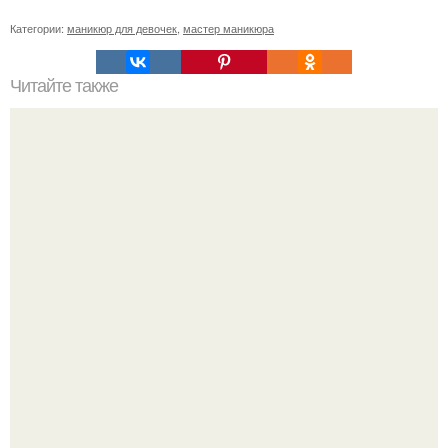
Категории:
маникюр для девочек
,
мастер маникюра
Читайте также
Себестоимость маникюра. Секреты ценообразования:
расчет стоимости услуг (Beautyday.