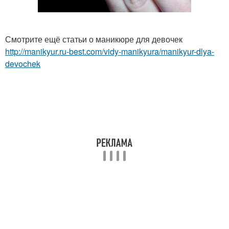
Смотрите ещё статьи о маникюре для девочек
http://manikyur.ru-best.com/vidy-manikyura/manikyur-dlya-
devochek