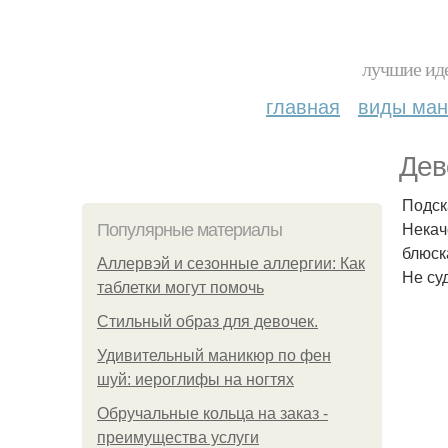
лучшие иде
главная
виды ма
Дев
Подск
Некач
Популярные материалы
блюска
Аллервэй и сезонные аллергии: Как
Не су
таблетки могут помочь
Стильный образ для девочек.
Удивительный маникюр по фен
шуй: иероглифы на ногтях
Обручальные кольца на заказ -
преимущества услуги