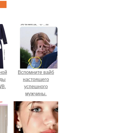
ной
Вспомните вайб
жды
настоящего
WB.
успешного
мужчины.