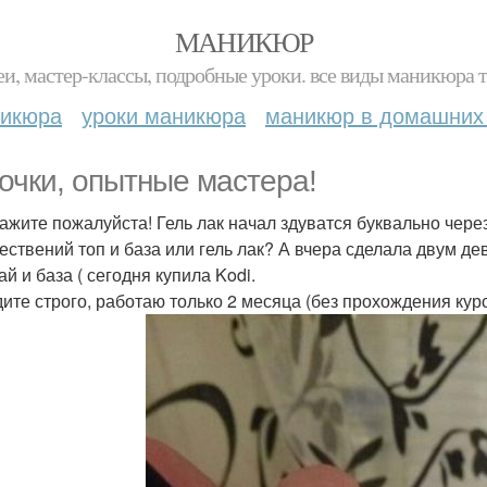
МАНИКЮР
и, мастер-классы, подробные уроки. все виды маникюра т
никюра
уроки маникюра
маникюр в домашних
очки, опытные мастера!
ажите пожалуйста! Гель лак начал здуватся буквально чере
ествений топ и база или гель лак? А вчера сделала двум де
й и база ( сегодня купила Kodi.
дите строго, работаю только 2 месяца (без прохождения кур