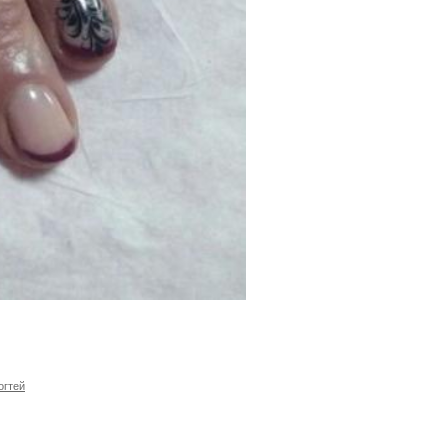
огтей