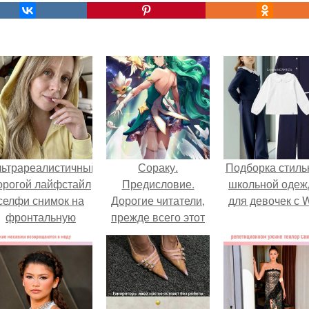
льтрареалистичный
Сораку.
Подборка стиль
орогой лайфстайл
Предисловие.
школьной оде
селфи снимок на
Дорогие читатели,
для девочек с 
фронтальную
прежде всего этот
камеру.
гайд предназначен
для прекрасной
половины
человечества - для
девушек.