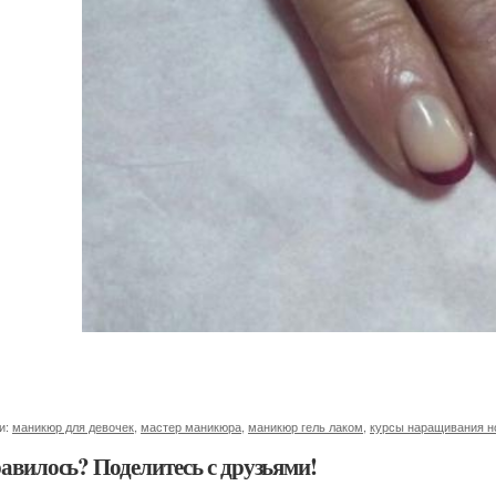
и:
маникюр для девочек
,
мастер маникюра
,
маникюр гель лаком
,
курсы наращивания н
авилось? Поделитесь с друзьями!